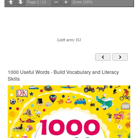
Page
1
/
13
Zoom
100%
Lượt xem: 151
1000 Useful Words - Build Vocabulary and Literacy
Skills