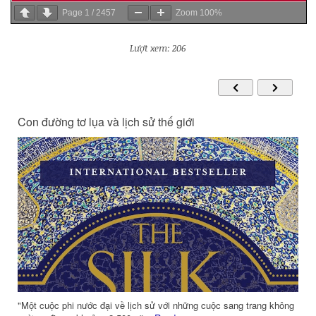
Page
1
/
2457
Zoom
100%
Lượt xem: 206
Tứ Thư Lãnh Đạo - Thuật Quản Trị
ng
Từ ngàn xưa, người phương Đông luôn quan niệm rằng: Người lãnh