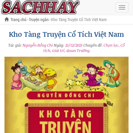
Hiện
menu
Trang chủ
Truyện ngắn
Kho Tàng Truyện Cổ Tích Việt Nam
Kho Tàng Truyện Cổ Tích Việt Nam
Tác giả:
Nguyễn Đổng Chi
Ngày:
21/12/2021
Chuyên đề:
Chọn lọc, Cổ
tích, Giải trí, Quan Trường