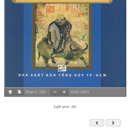
Page
1
/
259
Zoom
100%
Lượt xem: 316