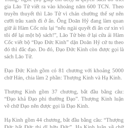
gia Lão Tử viết ra vào khoảng năm 600 TCN. Theo
truyền thuyết thì Lão Tử vì chán chường thế sự nên
cưỡi trâu xanh đi ở ẩn. Ông Doãn Hỷ đang làm quan
giữ ải Hàm Cốc níu lại “nếu ngài quyết đi ẩn cư xin vì
tôi để lại một bộ sách!”, Lão Tử bèn ở lại cửa ải Hàm
Cốc viết bộ “Đạo Đức Kinh” dặn Doãn Hỷ cứ tu theo
đó thì đắc đạo. Do đó, Đạo Đức Kinh còn được gọi là
sách Lão Tử.
Đạo Đức Kinh gồm có 81 chương với khoảng 5000
chữ Hán, chia làm 2 phần: Thượng Kinh và Hạ Kinh.
Thượng Kinh gồm 37 chương, bắt đầu bằng câu:
“Đạo khả Đạo phi thường Đạo”. Thượng Kinh luận
về chữ Đạo nên được gọi là Đạo Kinh.
Hạ Kinh gồm 44 chương, bắt đầu bằng câu: “Thượng
Đức bất Đức thị dĩ hữu Đức”. Hạ Kinh luận về chữ