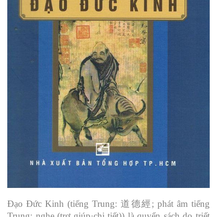
Đạo Đức Kinh (tiếng Trung: 道德經; phát âm tiếng
Trung: nghe (trợ giúp·chi tiết)) là quyển sách do triết