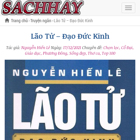
Hiện
menu
Trang chủ
Truyện ngắn
Lão Tử – Đạo Đức Kinh
Lão Tử – Đạo Đức Kinh
Tác giả:
Nguyễn Hiến Lê
Ngày:
17/12/2021
Chuyên đề:
Chọn lọc, Cổ Đại,
Giáo dục, Phương Đông, Sống đẹp, Thơ ca, Top 100