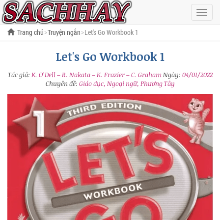
Hiện
menu
Trang chủ
Truyện ngắn
Let's Go Workbook 1
Let's Go Workbook 1
Tác giả:
K. O'Dell – R. Nakata – K. Frazier – C. Graham
Ngày:
04/01/2022
Chuyên đề:
Giáo dục, Ngoại ngữ, Phương Tây