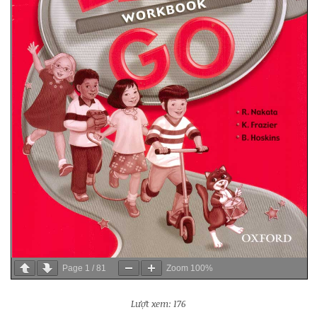
Page
1
/
81
Zoom
100%
Lượt xem: 176