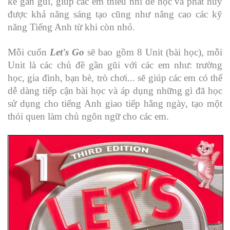
kế gần gũi, giúp các em thiếu nhi dễ học và phát huy
được khả năng sáng tạo cũng như nâng cao các kỹ
năng Tiếng Anh từ khi còn nhỏ.
Mỗi cuốn
Let's Go
sẽ bao gồm 8 Unit (bài học), mỗi
Unit là các chủ đề gần gũi với các em như: trường
học, gia đình, bạn bè, trò chơi... sẽ giúp các em có thể
dễ dàng tiếp cận bài học và áp dụng những gì đã học
sử dụng cho tiếng Anh giao tiếp hằng ngày, tạo một
thói quen làm chủ ngôn ngữ cho các em.