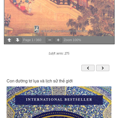
Page
1
/
360
Zoom
100%
Lượt xem: 275
Con đường tơ lụa và lịch sử thế giới