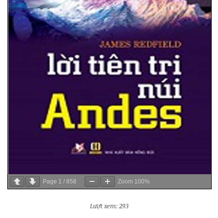
Page
1
/
858
Zoom
100%
Lượt xem: 293