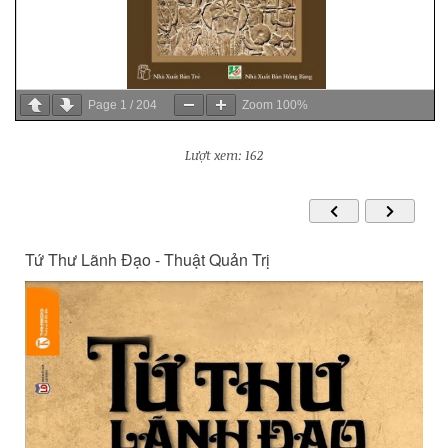
Page
1
/
204
Zoom
100%
Lượt xem: 162
Tứ Thư Lãnh Đạo - Thuật Quản Trị