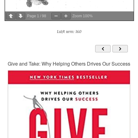
Page
1
/
98
Zoom
100%
Lượt xem: 160
Give and Take: Why Helping Others Drives Our Success