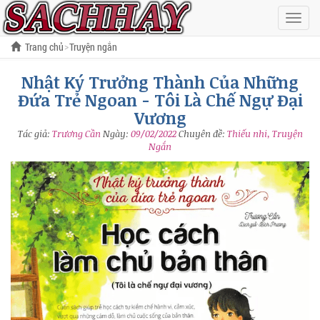
Hiện
menu
Trang chủ
Truyện ngắn
Nhật Ký Trưởng Thành Của Những
Nhật Ký Trưởng Thành Của Những Đứa Trẻ Ngoan - Tôi Là Chế Ngự Đại
Vương
Đứa Trẻ Ngoan - Tôi Là Chế Ngự Đại
Vương
Tác giả:
Trương Cần
Ngày:
09/02/2022
Chuyên đề:
Thiếu nhi, Truyện
Ngắn