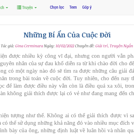
Chọn lọc
Teen
Góp ý
ách
Truyện
Những Bí Ẩn Của Cuộc Đời
Tác giả:
Gina Cerminara
Ngày:
10/02/2022
Chuyên đề:
Giải trí, Truyện Ngắn
 hiện được nhiều kỳ công vĩ đại, nhưng con người vẫn ph
nguyên nhân của sự đau khổ diễn ra từ khi chào đời cho đ
ng có một ngày nào đó sẽ tìm ra được những câu giải đ
ăn trong bài toán về cuộc đời. Tuy nhiên, cho đến nay t
c để làm được điều này vẫn còn là điều quá xa xôi, tro
àn không giải thích được lại có vẻ như đang mang đến c
ện tượng như thế. Không ai có thể giải thích được vì s
và có thể sử dụng những khả năng đó vào nhiều mục đích 
rình bày của ông, những định luật về luân hồi và nhân qu