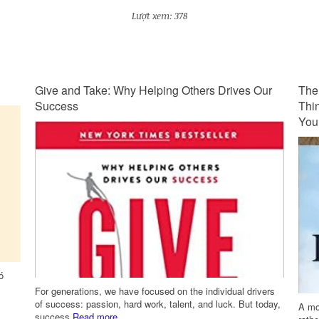
Lượt xem: 378
ur
The Gifts of Imperfection: Let Go of Who You
Siê
Think You're Supposed to Be and Embrace Who
You Are
“Mặc
nhữn
ers
oday,
A motivational and inspiring guide to wholehearted living,