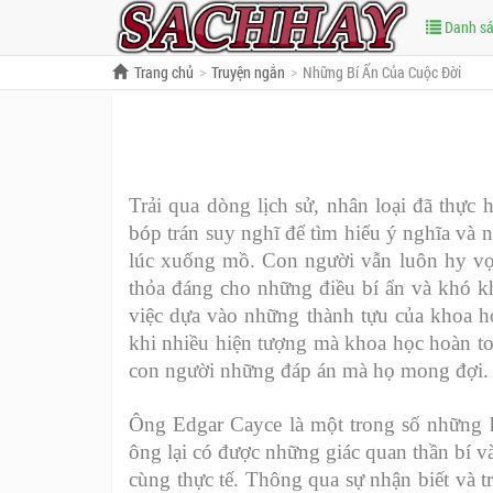
Danh s
Trang chủ
Truyện ngắn
Những Bí Ẩn Của Cuộc Đời
Trải qua dòng lịch sử, nhân loại đã thực
bóp trán suy nghĩ để tìm hiểu ý nghĩa và 
lúc xuống mồ. Con người vẫn luôn hy vọ
thỏa đáng cho những điều bí ẩn và khó kh
việc dựa vào những thành tựu của khoa họ
khi nhiều hiện tượng mà khoa học hoàn to
con người những đáp án mà họ mong đợi.
Ông Edgar Cayce là một trong số những hi
ông lại có được những giác quan thần bí 
cùng thực tế. Thông qua sự nhận biết và t