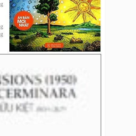
ng
ng
ng