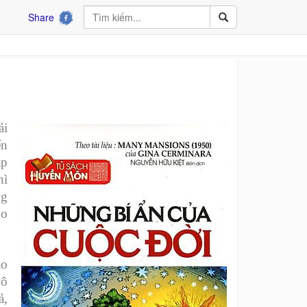
Share
ải
ến
áp
hì
ng
ho
ao
vô
ả,