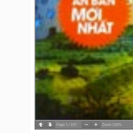
Page
1
/
197
Zoom
100%