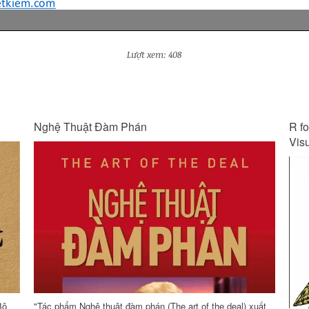
Lượt xem: 408
Nghệ Thuật Đàm Phán
R fo
Vis
Bộ
"Tác phẩm Nghệ thuật đàm phán (The art of the deal) xuất