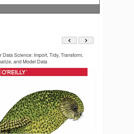
r Data Science: Import, Tidy, Transform,
Vận Hành Tin
ualize, and Model Data
Vận hành tinh gọn