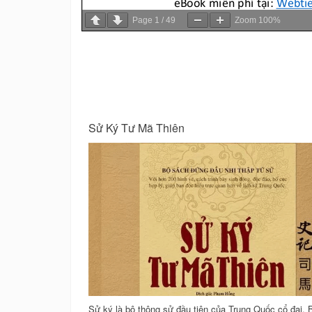
Page
1
/
49
Zoom
100%
Sử Ký Tư Mã Thiên
 Hoa, Sơn hải kinh
Sử ký là bộ thông sử đầu tiên của Trung Quốc cổ đại. 