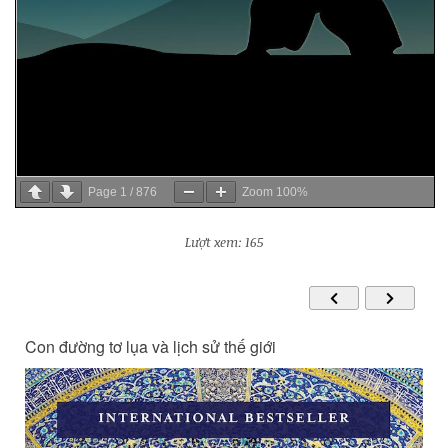
Page
1
/
876
Zoom
100%
Lượt xem: 165
Con đường tơ lụa và lịch sử thế giới