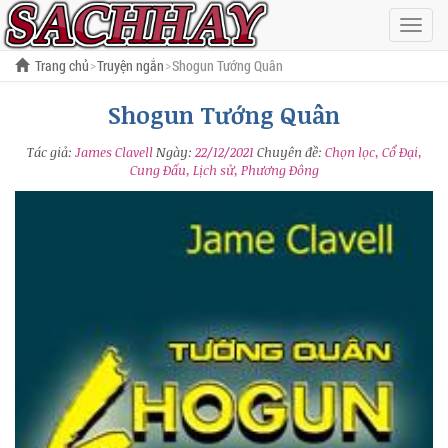
Hiện
menu
Trang chủ
Truyện ngắn
Shogun Tướng Quân
Shogun Tướng Quân
Tác giả:
James Clavell
Ngày:
22/12/2021
Chuyên đề:
Chọn lọc, Cổ Đại,
Cung Đấu, Lịch sử, Phương Đông