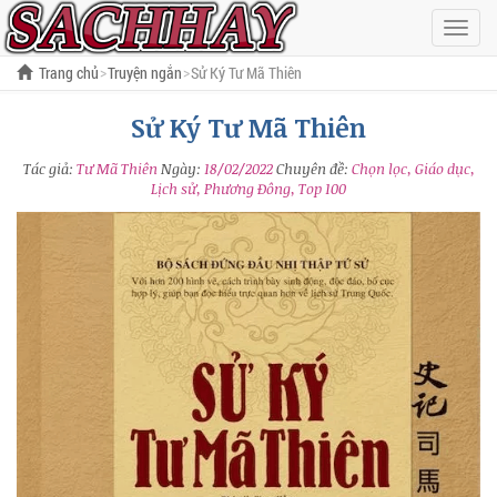
Hiện
menu
Trang chủ
Truyện ngắn
Sử Ký Tư Mã Thiên
Sử Ký Tư Mã Thiên
Tác giả:
Tư Mã Thiên
Ngày:
18/02/2022
Chuyên đề:
Chọn lọc, Giáo dục,
Lịch sử, Phương Đông, Top 100