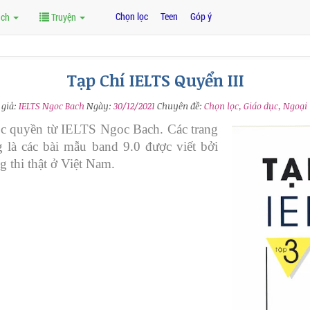
Chọn lọc
Teen
Góp ý
ách
Truyện
Tạp Chí IELTS Quyển III
 giả:
IELTS Ngoc Bach
Ngày:
30/12/2021
Chuyên đề:
Chọn lọc, Giáo dục, Ngoại
độc quyền từ IELTS Ngoc Bach. Các trang
g là các bài mẫu band 9.0 được viết bởi
g thi thật ở Việt Nam.