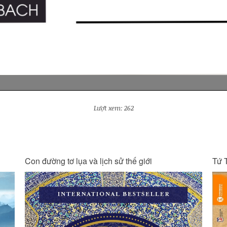
Lượt xem: 262
Tứ Thư Lãnh Đạo - Thuật Quản Trị
Kin