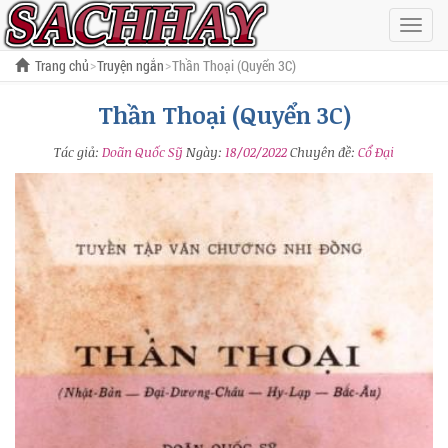
Hiện
menu
Trang chủ
Truyện ngắn
Thần Thoại (Quyển 3C)
Thần Thoại (Quyển 3C)
Tác giả:
Doãn Quốc Sỹ
Ngày:
18/02/2022
Chuyên đề:
Cổ Đại