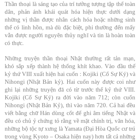
Thần thoại là sáng tạo của trí tưởng tượng tập thể toàn
dân, phản ánh khái quát hóa hiện thực dưới dạng
những vị thần được nhân cách hóa hoặc những sinh
thể có linh hồn, mà dù đặc biệt, phi thường đến mấy
vẫn được người nguyên thủy nghĩ và tin là hoàn toàn
có thực.
Những truyện thần thoại Nhật thường rất tản mạn,
khó sắp xếp thành hệ thống khít khao. Vào đầu thế
kỷ thứ VIII xuất hiện hai cuốn : Kojiki (Cổ Sự Ký) và
Nihongi (Nhật Bản kỷ). Hai cuốn này được coi như
ghi lại những truyện đã có từ trước thế kỷ thứ VIII.
Kojiki (Cổ Sự Ký) ra đời vào năm 712; còn cuốn
Nihongi (Nhật Bản Kỷ), thì vào năm 720. Cả hai đều
viết bằng chữ Hán dùng cốt để ghi âm tiếng Nhật và
đều có chủ ỷ chứng tỏ rằng về mặt chính trị, văn hóa,
những bộ tộc tự xưng là Yamata (Đại Hòa Quốc cư trú
trong vùng Kyoto – Osaka hiện nay) hơn tất cả những