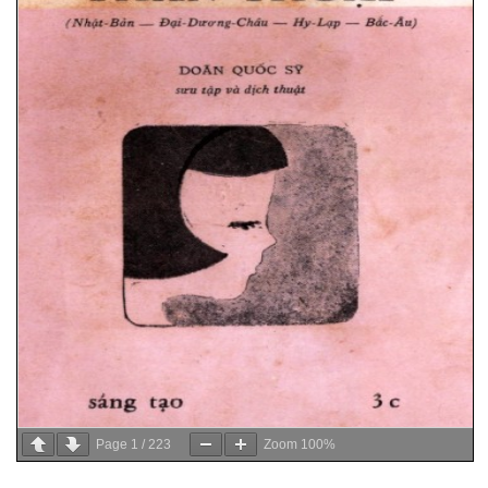
Page
1
/
223
Zoom
100%