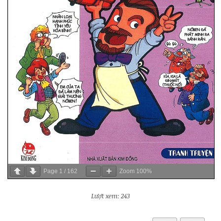
Page
1
/
162
Zoom
100%
Lượt xem: 243