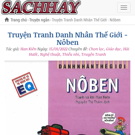
Hiện
menu
Trang chủ
Truyện ngắn
Truyện Tranh Danh Nhân Thế Giới - Nôben
Truyện Tranh Danh Nhân Thế Giới -
Nôben
Tác giả:
Han Kiên
Ngày:
15/01/2022
Chuyên đề:
Chọn lọc, Giáo dục, Hài
Hước, Nghệ thuật, Thiếu nhi, Truyện Tranh