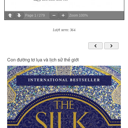
Page
1
/
279
Zoom
100%
Lượt xem: 364
Con đường tơ lụa và lịch sử thế giới