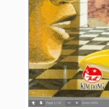
Page
1
/
32
Zoom
100%