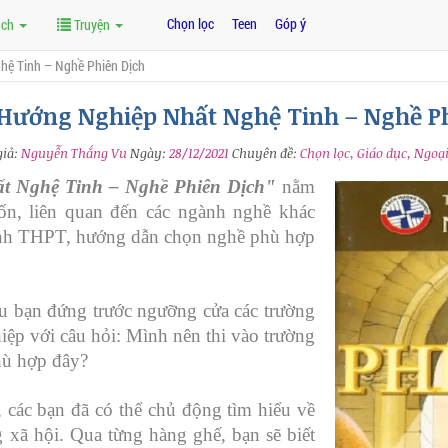
Chọn lọc
Teen
Góp ý
ách
Truyện
hệ Tinh – Nghề Phiên Dịch
Hướng Nghiệp Nhất Nghệ Tinh – Nghề P
giả:
Nguyễn Thắng Vu
Ngày:
28/12/2021
Chuyên đề:
Chọn lọc, Giáo dục, Ngoạ
t Nghệ Tinh – Nghề Phiên Dịch"
nằm
n, liên quan đến các ngành nghề khác
inh THPT, hướng dẫn chọn nghề phù hợp
ệu bạn đứng trước ngưỡng cửa các trường
iệp với câu hỏi: Mình nên thi vào trường
hù hợp đây?
, các bạn đã có thể chủ động tìm hiểu về
 xã hội. Qua từng hàng ghế, bạn sẽ biết