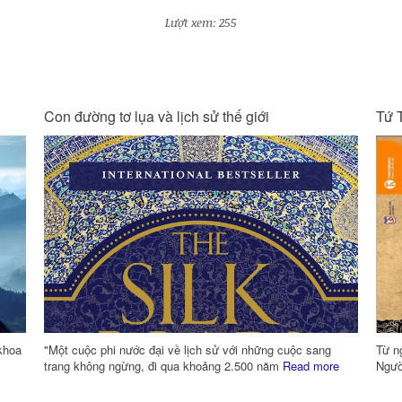
Lượt xem: 255
Tứ Thư Lãnh Đạo - Thuật Quản Trị
Kin
Từ ngàn xưa, người phương Đông luôn quan niệm rằng:
Khổn
re
Người lãnh đạo nhất thiết phải hội tụ “thuật lãnh
Read more
thì 