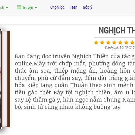
Chọn lọc
Teen
Góp ý
ách
Truyện
NGHỊCH T
Đánh giá:
10
/
10
từ
0
Bạn đang đọc truyện Nghịch Thiên của tác g
online.Mây trời chớp mắt, phương đông tàn
thác âm soa, thiếp mộng ẩn, hoàng hôn d
chuyển, phù cừ đắm say, đêm dài trăng giă
hóa kiếp lang quân Thuận theo sinh mệnh tă
tiêu gào thét Bảy tội nghịch thiên, âm u 
say Lệ thấm gả y, hàn ngọc nằm Chung Nam
bó, sinh tử cùng nhau không buông tay