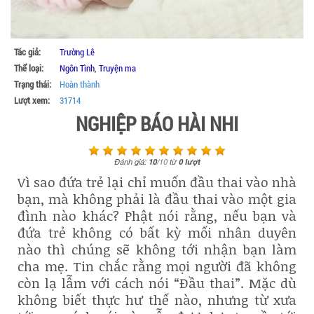
Tác giả:
Trường Lê
Thể loại:
Ngôn Tình
,
Truyện ma
Trạng thái:
Hoàn thành
Lượt xem:
31714
NGHIỆP BÁO HÀI NHI
Đánh giá:
10
/
10
từ
0
lượt
Vì sao đứa trẻ lại chỉ muốn đầu thai vào nhà
bạn, mà không phải là đầu thai vào một gia
đình nào khác? Phật nói rằng, nếu bạn và
đứa trẻ không có bất kỳ mối nhân duyên
nào thì chúng sẽ không tới nhận bạn làm
cha mẹ. Tin chắc rằng mọi người đã không
còn lạ lẫm với cách nói “Đầu thai”. Mặc dù
không biết thực hư thế nào, nhưng từ xưa