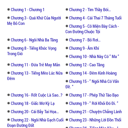
"Đức Phật từ bi, ngài có thể rộng lượng mà
Chương 1 - Chương 1
Chương 2 - Tìm Thầy Bói…
tha thứ kể cả khi có kẻ giết mình. Cho nên
Chương 3 - Quá Khứ Của Người
Chương 4 - Cái Thai 7 Tháng Tuổi
có quan niệm cho rằng tội ác thứ 3 phải là:
Mẹ Bỏ Con
Chương 5 - Cô Miện Bày Cách -
Giết con."
Con Đường Chuộc Tội
Chương 6 - Ngôi Nhà Ba Tầng
Chương 7 - Bỏ Rơi…
Một đứa trẻ phải mất 300 năm nhân duyên
Chương 8 - Tiếng Khóc Vọng
Chương 9 - Âm Khí
mới được đầu thai làm kiếp người. Và nó
Trong Gió
Chương 10 - Nhà Này Có “ Ma “
phải có một sợi dây Tiền Kiếp với người mẹ,
người cha đã tạo ra nó. Khoảng thời gian
Chương 11 - Đứa Trẻ May Mắn
Chương 12 - Cao Tăng
300 năm có khi còn lâu hơn rất nhiều.
Chương 13 - Tiếng Mèo Lúc Nửa
Chương 14 - Đêm Kinh Hoàng
Đêm
Chương 15 - “ Ngôi Nhà Có Vấn
Nhưng....
Đề. “
Chương 16 - Rốt Cuộc Là Sao..?
Chương 17 - Phép Thử Táo Bạo
Nhân Duyên đó dường như đôi khi lại biến
Chương 18 - Giấc Mơ Kỳ Lạ
Chương 19 - “ Rời Khỏi Đó Đi. “
thành Nghiệt Duyên vì chúng bị chối bỏ bởi
Chương 20 - Cái Bẫy Tai Họa…
Chương 21 - Chuyện Chẳng Lành
chính Người Mẹ của mình. Linh hồn của
những đứa trẻ chưa kịp ra đời đã bị Giết
Chương 22 - Ngôi Nhà Gạch Cuối
Chương 23 - Những Lời Đồn Thổi
Đoạn Đường Đất
Chết, bị Bỏ Rơi nơi bãi rác, nơi gầm cầu sẽ ra
Chương 24 - Tiếng Mèo Kêu….!