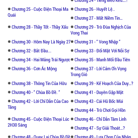
sao...!? Liệu rằng những bậc sinh thành sẽ
Chương 25 - Cuộc Điện Thoại Ma
Chương 26 - Huyết Lệ..
phải chịu nhân quả, báo ứng như thế nào
Quái
Chương 27 - Mất Niềm Tin…
sau hành động của mình.
Chương 28 - Thầy Tốt - Thầy Xấu
Chương 29 - Trò Đùa Nghịch Của
Vong Thai
Hãy cùng đọc Nghiệp Báo Hài Nhi để cảm
Chương 30 - Hôm Nay Là Ngày 27
Chương 31 - “ Vong Nhập “
nhận.
Chương 32 - Bắt Đầu...
Chương 33 - Đối Mặt Với Nỗi Sợ
Chương 34 - Hai Mảng Trái Ngược
Chương 35 - Manh Mối Đầu Tiên
Chương 36 - Cơn Ác Mộng
Chương 37 - Lời Cảm Ơn Vọng
Trong Gió
Chương 38 - Thông Tin Của Hữu
Chương 39 - Kế Hoạch Của Duy…?
Chương 40 - “ Chùa Bồ Đề. “
Chương 41 - Duyên Gặp Mặt
Chương 42 - Lời Chỉ Dẫn Của Cao
Chương 43 - Cái Hũ Bốc Mùi
Tăng
Chương 44 - Trò Chơi Gọi Hồn
Chương 45 - Cuộc Điện Thoại Lúc
Chương 46 - Chỉ Dẫn Tâm Linh
2H30 Sáng
Chương 47 - Sự Giải Thoát…?
Chương 48 - Quay Lại Chùa Bồ Đề
Chương 49 - Lựa Chọn Của Nhân