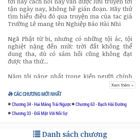
tới nay cách nói này vẫn được lưu truyền tới
tận ngày nay, không hề gián đoạn. Hãy thử
tìm hiểu điều đó qua truyện ma của tac giả
Trường Lê mang tên Nghiệp Báo Hài Nhi
Ngã Phật từ bi, nhưng có những tội ác, tội
nghiệt nặng đến mức trời đất không thể
dung tha, dù có sám hối cũng không đạt
được tha thứ...
Năm tội nặng nhất trong kiếp người chính
là: "Giết cha, giết mẹ, giết A La Hán, làm
Xem thêm »
Thân Đức Phật chảy máu và chia rẽ tăng
CÁC CHƯƠNG MỚI NHẤT
đoàn.
Chương 34 - Hai Mảng Trái Ngược
Chương 63 - Bạch Hải Đường
Người phạm phải một trong những tội này
Chương 33 - Đối Mặt Với Nỗi Sợ
phải chịu đày đoạ trong cõi Địa Ngục gần
như là vô tận, không lối thoát. Tuy nhiên,
Danh sách chương
một vị cao tăng có nói: