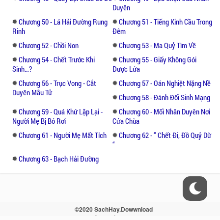
Duyên
Chương 50 - Lá Hải Đường Rung
Chương 51 - Tiếng Kinh Cầu Trong
Rinh
Đêm
Chương 52 - Chồi Non
Chương 53 - Ma Quỷ Tìm Về
Chương 54 - Chết Trước Khi
Chương 55 - Giấy Không Gói
Sinh…?
Được Lửa
Chương 56 - Trục Vong - Cắt
Chương 57 - Oán Nghiệt Nặng Nề
Duyên Mẫu Tử
Chương 58 - Đánh Đổi Sinh Mạng
Chương 59 - Quá Khứ Lặp Lại -
Chương 60 - Mối Nhân Duyên Nơi
Người Mẹ Bị Bỏ Rơi
Cửa Chùa
Chương 61 - Người Mẹ Mất Tích
Chương 62 - “ Chết Đi, Đồ Quỷ Dữ
“
Chương 63 - Bạch Hải Đường
©2020 SachHay.Dowwnload
Liên hệ - Điều khoản - Sitemap - RSS