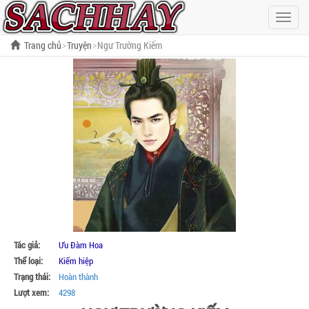
Hiện
menu
Trang chủ
Truyện
Ngư Trường Kiếm
Tác giả:
Ưu Đàm Hoa
Thể loại:
Kiếm hiệp
Trạng thái:
Hoàn thành
Lượt xem:
4298