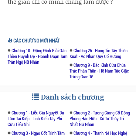
thế gian chỉ có mình chàng làm được ?
CÁC CHƯƠNG MỚI NHẤT
Chương 10 - Động Đình Giải Oán
Chương 25 - Hung Tin Tây Thiên
Thiên Huynh Đệ - Hoành Đoạn Tầm
Xuất - Vô Nhãn Quy Cố Hương
Trân Ngộ Nữ Nhân
Chương 9 - Bắc Kinh Cứu Chúa
Trác Phản Thần - Hồ Nam Tảo Giặc
Trừng Gian Tế
Danh sách chương
Chương 1 - Liễu Gia Nguyệt Dạ
Chương 2 - Tương Giang Cổ Động
Lâm Tai Kiếp - Linh Điểu Tây Phi
Phùng Hảo Hữu - Xú Tử Thùy Tri
Cứu Tiểu Nhi
Nhất Nữ Nhân
Chương 3 - Ngạo Cốt Trinh Tâm
Chương 4 - Thanh Nê Học Nghệ