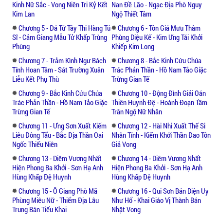
Kinh Nữ Sắc - Vong Niên Tri Kỷ Kết
Nan Đề Lão - Ngạc Địa Phò Nguy
Kim Lan
Ngộ Thiết Tâm
Chương 5 - Đả Tử Tây Thi Hàng Tú
Chương 6 - Tôn Giả Mưu Thâm
Sĩ - Cảm Giang Mẫu Tử Khấp Trùng
Phùng Diệu Kế - Kim Ưng Tái Khởi
Phùng
Khiếp Kim Long
Chương 7 - Trảm Kình Ngư Bách
Chương 8 - Bắc Kinh Cứu Chúa
Tính Hoan Tâm - Sát Trường Xuân
Trác Phản Thần - Hồ Nam Tảo Giặc
Liễu Kết Phụ Thù
Trừng Gian Tế
Chương 9 - Bắc Kinh Cứu Chúa
Chương 10 - Động Đình Giải Oán
Trác Phản Thần - Hồ Nam Tảo Giặc
Thiên Huynh Đệ - Hoành Đoạn Tầm
Trừng Gian Tế
Trân Ngộ Nữ Nhân
Chương 11 - Ưng Sơn Xuất Kiếm
Chương 12 - Hài Nhi Xuất Thế Si
Liêu Đông Tẩu - Bắc Địa Thần Oai
Nhân Tỉnh - Kiếm Khởi Thần Đao Tôn
Ngốc Thiếu Niên
Giả Vong
Chương 13 - Diêm Vương Nhất
Chương 14 - Diêm Vương Nhất
Hiện Phong Ba Khởi - Sơn Hạ Anh
Hiện Phong Ba Khởi - Sơn Hạ Anh
Hùng Khấp Đệ Huynh
Hùng Khấp Đệ Huynh
Chương 15 - Ô Giang Phò Mã
Chương 16 - Qui Sơn Bán Diện Uy
Phùng Miêu Nữ - Thiểm Địa Lâu
Như Hổ - Khai Giáo Vị Thành Bán
Trung Bán Tiếu Khai
Nhật Vong