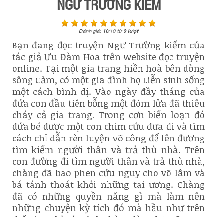
NGƯ TRƯỜNG KIẾM
Đánh giá:
10
/
10
từ
0
lượt
Bạn đang đọc truyện Ngư Trường kiếm của
tác giả Ưu Đàm Hoa trên website đọc truyện
online. Tại một gia trang hiền hoà bên dòng
sông Cảm, có một gia đình họ Liễn sinh sống
một cách bình dị. Vào ngày đầy tháng của
đứa con đầu tiên bỗng một đóm lửa đã thiêu
cháy cả gia trang. Trong cơn biến loạn đó
đứa bé được một con chim cứu đưa đi và tìm
cách chỉ dẫn rèn luyện võ công để lên đương
tìm kiếm người thân và trả thù nhà. Trên
con đường đi tìm người thân và trả thù nhà,
chàng đã bao phen cứu nguy cho võ lâm và
bá tánh thoát khỏi những tai ương. Chàng
đã có những quyền năng gì mà làm nên
những chuyện kỳ tích đó mà hầu như trên