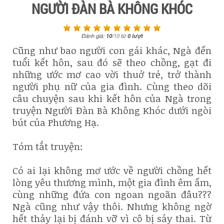
NGƯỜI ĐÀN BÀ KHÔNG KHÓC
Đánh giá:
10
/
10
từ
0
lượt
Cũng như bao người con gái khác, Ngà đến
tuổi kết hôn, sau đó sẽ theo chồng, gạt đi
những ước mơ cao vời thuở trẻ, trở thành
người phụ nữ của gia đình. Cùng theo dõi
câu chuyện sau khi kết hôn của Ngà trong
truyện Người Đàn Bà Không Khóc dưới ngòi
bút của Phương Hạ.
Tóm tắt truyện:
Có ai lại không mơ ước về người chồng hết
lòng yêu thương mình, một gia đình êm ấm,
cùng những đứa con ngoan ngoãn đâu???
Ngà cũng như vậy thôi. Nhưng không ngờ
hết thảy lại bị đánh vỡ vì cô bị sảy thai. Từ