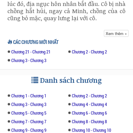
lúc đó, địa ngục hôn nhân bắt đầu. Cô bị nhà
chồng hắt hủi, ngay cả Minh, chồng của cô
cũng bỏ mặc, quay lưng lại với cô.
Trong lúc ấy, Ngà vô tình phát hiện Linh -
Xem thêm »
bạn thân mình là tình nhân của chồng. Quá
CÁC CHƯƠNG MỚI NHẤT
tuyệt vọng, Ngà tìm cách trả thù. Cô không
Chương 21 - Chương 21
Chương 2 - Chương 2
biết rằng, Minh và Linh cũng đang chuẩn bị
một âm mưu để hại cô. Cuối cùng, ai là
Chương 3 - Chương 3
người sẽ có được hạnh phúc của riêng
mình?
Danh sách chương
Cùng theo dõi truyện ngôn tình hiện đại đặc
sắc này nhé.
Chương 1 - Chương 1
Chương 2 - Chương 2
Chương 3 - Chương 3
Chương 4 - Chương 4
Chương 5 - Chương 5
Chương 6 - Chương 6
Chương 7 - Chương 7
Chương 8 - Chương 8
Chương 9 - Chương 9
Chương 10 - Chương 10