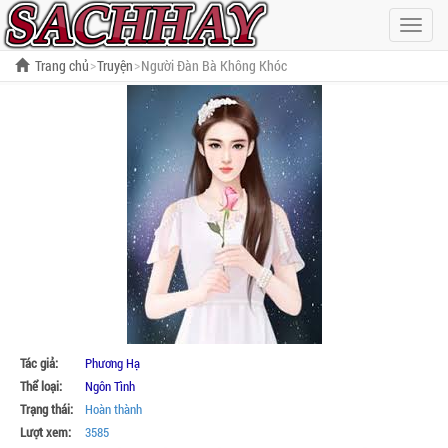
Hiện
menu
Trang chủ
Truyện
Người Đàn Bà Không Khóc
Tác giả:
Phương Hạ
Thể loại:
Ngôn Tình
Trạng thái:
Hoàn thành
Lượt xem:
3585