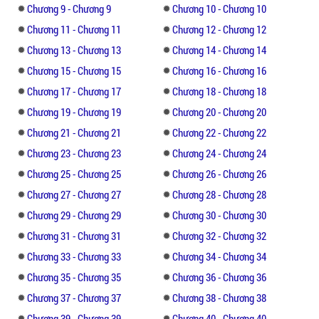
Chương 9 - Chương 9
Chương 10 - Chương 10
" Aaaaaaa........"
Chương 11 - Chương 11
Chương 12 - Chương 12
" La gì mà la, mới sáng sớm im lặng một
Chương 13 - Chương 13
Chương 14 - Chương 14
chút đi! "
Chương 15 - Chương 15
Chương 16 - Chương 16
Chương 17 - Chương 17
Chương 18 - Chương 18
Giọng một người đàn ông vang lên từ phòng
Chương 19 - Chương 19
Chương 20 - Chương 20
tắm, rồi tiếp theo đó là một thân ảnh cao
lớn bước ra khiến Ân Ân có chút hoảng sợ
Chương 21 - Chương 21
Chương 22 - Chương 22
nói.
Chương 23 - Chương 23
Chương 24 - Chương 24
Chương 25 - Chương 25
Chương 26 - Chương 26
" Anh là ai, sao tôi lại ở đây. "
Chương 27 - Chương 27
Chương 28 - Chương 28
Chương 29 - Chương 29
Chương 30 - Chương 30
" Diêm Tôn Khiết, tôi bắt em về. "
Chương 31 - Chương 31
Chương 32 - Chương 32
Đừng bỏ qua truyện ngôn tình lôi cuốn
Chương 33 - Chương 33
Chương 34 - Chương 34
Thiếu Tướng Cùng Cô Vợ Bướng Bỉnh của tác
Chương 35 - Chương 35
Chương 36 - Chương 36
giả Thiên Nga.
Chương 37 - Chương 37
Chương 38 - Chương 38
Chương 39 - Chương 39
Chương 40 - Chương 40