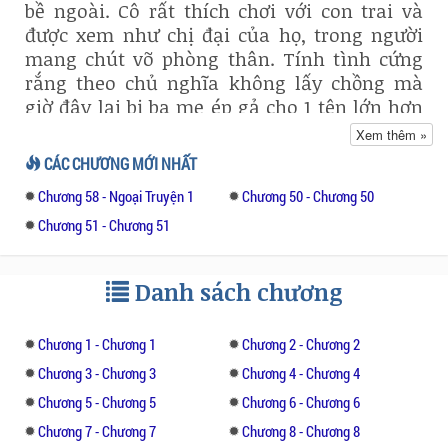
bề ngoài. Cô rất thích chơi với con trai và
được xem như chị đại của họ, trong người
mang chút võ phòng thân. Tính tình cứng
rắng theo chủ nghĩa không lấy chồng mà
giờ đây lại bị ba mẹ ép gả cho 1 tên lớn hơn
mình tận 8 tuổi.
Xem thêm »
CÁC CHƯƠNG MỚI NHẤT
Cô không nghĩ ngợi nữa mà đi ngủ, ngày
Chương 58 - Ngoại Truyện 1
Chương 50 - Chương 50
mai nhất định cô sẽ dọn đi.
Chương 51 - Chương 51
Sáng hôm sau
Danh sách chương
Cô cảm thấy hôm nay có gì đó là lạ, giường
mềm hơn mọi ngày lại rộng nữa. Cô bắt chợt
mở mắt, đập vào mắt cô là một căn phòng
Chương 1 - Chương 1
Chương 2 - Chương 2
rộng lớn, thiết kế tông màu chủ đạo là đen
Chương 3 - Chương 3
Chương 4 - Chương 4
trắng mang phong cách Châu Âu. Cô hoảng
Chương 5 - Chương 5
Chương 6 - Chương 6
hốt la lên.
Chương 7 - Chương 7
Chương 8 - Chương 8