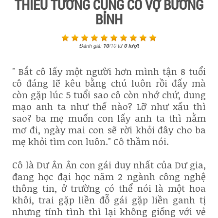
THIẾU TƯỚNG CÙNG CÔ VỢ BƯỚNG
BỈNH
Đánh giá:
10
/
10
từ
0
lượt
" Bắt cô lấy một người hơn mình tận 8 tuổi
cô đáng lẽ kêu bằng chú luôn rồi đấy mà
còn gặp lúc 5 tuổi sao cô còn nhớ chứ, dung
mạo anh ta như thế nào? Lỡ như xấu thì
sao? ba mẹ muốn con lấy anh ta thì nằm
mơ đi, ngày mai con sẽ rời khỏi đây cho ba
mẹ khỏi tìm con luôn." Cô thầm nói.
Cô là Dư Ân Ân con gái duy nhất của Dư gia,
đang học đại học năm 2 ngành công nghệ
thông tin, ở trường có thể nói là một hoa
khôi, trai gặp liền đỗ gái gặp liền ganh tị
nhưng tính tình thì lại không giống với vẻ