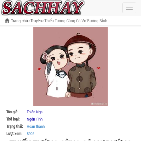
Hiện
menu
Trang chủ
Truyện
Thiếu Tướng Cùng Cô Vợ Bướng Bỉnh
Tác giả:
Thiên Nga
Thể loại:
Ngôn Tình
Trạng thái:
Hoàn thành
Lượt xem:
8905