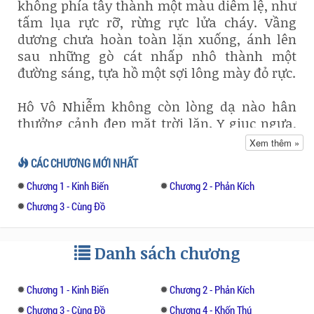
không phía tây thành một màu diễm lệ, như
tấm lụa rực rỡ, rừng rực lửa cháy. Vầng
dương chưa hoàn toàn lặn xuống, ánh lên
sau những gò cát nhấp nhô thành một
đường sáng, tựa hồ một sợi lông mày đỏ rực.
Hô Vô Nhiễm không còn lòng dạ nào hân
thưởng cảnh đẹp mặt trời lặn. Y giục ngựa,
giật cương phi tới đội ngũ dẫn đầu, đoạn
Xem thêm »
thong thả cất bước.
CÁC CHƯƠNG MỚI NHẤT
Chương 1 - Kinh Biến
Chương 2 - Phản Kích
Gương mặt y vẫn trầm tĩnh, không mảy may
kích động, nóng nảy. Qua một phen tranh
Chương 3 - Cùng Đồ
chấp tại hội nghị cấp cao của Tỵ Tuyết
thành, sau cùng phái chủ hàng chiếm
Danh sách chương
thượng phong. Thiết Soái và Thiết Huyết kị
binh tạo thành uy danh bất bại trên thảo
nguyên, gieo vào lòng mỗi người nỗi sợ vô
Chương 1 - Kinh Biến
Chương 2 - Phản Kích
hình, nên dù y và một vạn Tỵ Tuyết chiến sĩ
Chương 3 - Cùng Đồ
Chương 4 - Khốn Thú