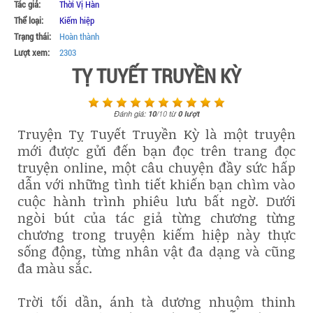
Tác giả:
Thời Vị Hàn
Thể loại:
Kiếm hiệp
Trạng thái:
Hoàn thành
Lượt xem:
2303
TỴ TUYẾT TRUYỀN KỲ
Đánh giá:
10
/
10
từ
0
lượt
Truyện Tỵ Tuyết Truyền Kỳ là một truyện
mới được gửi đến bạn đọc trên trang đọc
truyện online, một câu chuyện đầy sức hấp
dẫn với những tình tiết khiến bạn chìm vào
cuộc hành trình phiêu lưu bất ngờ. Dưới
ngòi bút của tác giả từng chương từng
chương trong truyện kiếm hiệp này thực
sống động, từng nhân vật đa dạng và cũng
đa màu sắc.
Trời tối dần, ánh tà dương nhuộm thinh