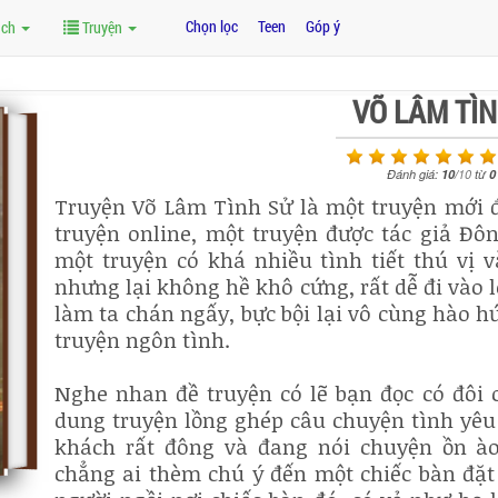
Chọn lọc
Teen
Góp ý
ách
Truyện
VÕ LÂM TÌ
Đánh giá:
10
/
10
từ
0
Truyện Võ Lâm Tình Sử là một truyện mới đ
truyện online, một truyện được tác giả Đôn
một truyện có khá nhiều tình tiết thú vị 
nhưng lại không hề khô cứng, rất dễ đi vào 
làm ta chán ngấy, bực bội lại vô cùng hào h
truyện ngôn tình.
Nghe nhan đề truyện có lẽ bạn đọc có đôi
dung truyện lồng ghép câu chuyện tình yêu
khách rất đông và đang nói chuyện ồn à
chẳng ai thèm chú ý đến một chiếc bàn đặt