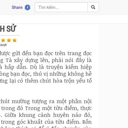
Share
NH SỬ
lượt
ược gửi đến bạn đọc trên trang đọc
g Tà xây dựng lên, phải nói đây là
và hấp dẫn. Dù là truyện kiếm hiệp
lòng bạn đọc, thú vị những không hề
ứng lại có thêm chút hòa trộn yếu tố
 chút mường tượng ra một phần nội
 trong đó Trong một tửu điếm, thực
o. Giữa khung cảnh huyên náo đó,
 trong góc khuất của tửu điếm. Bốn