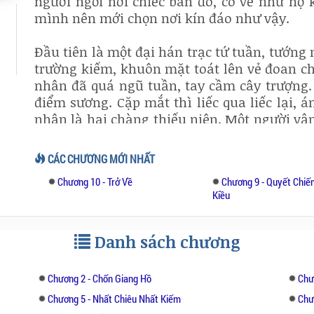
người ngồi nơi chiếc bàn đó, có vẻ như họ 
mình nên mới chọn nơi kín đáo như vậy.
Đầu tiên là một đại hán trạc tứ tuần, tướng
trường kiếm, khuôn mặt toát lên vẻ đoan chí
nhân đã quá ngũ tuần, tay cầm cây trượng.
điểm sương. Cặp mắt thì liếc qua liếc lại, 
nhân là hai chàng thiếu niên. Một người vậ
tú. Trên môi của thiếu niên luôn nở một n
đang cười điều gì. Dáng vẻ chàng toát lên 
CÁC CHƯƠNG MỚI NHẤT
sao lại đi chung với lão nhân kia. Bên cạnh
Chương 10 - Trở Về
Chương 9 - Quyết Chiến
thiếu niên khoác chiếc áo đen, khác với ngườ
Kiều
bận hắc y vẻ mặt nghiêm khắc. Tuy còn trẻ 
Liệu truyện sẽ tiếp diễn như thế nào, mời 
Danh sách chương
tìm lời giải những khúc mắc cho mình, c
nổi tiếng khác như: Tây Du Ký, Thủy Hử Truy
Chương 2 - Chốn Giang Hồ
Chư
Chương 5 - Nhất Chiêu Nhất Kiếm
Chư