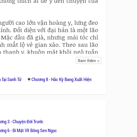
không thích ai để ý đến chuyện của
 người cao lớn vận hoàng y, lưng đeo
nh. Đối diện với đại hán là một lão
 Mặc dầu đã già, nhưng mái tóc chỉ
ánh mắt lộ vẻ gian xảo. Theo sau lão
n thanh y, khuôn mặt khôi ngô tuấn
ụ cười và ít ai hiểu được chàng ta
Xem thêm »
một cung cách phi phàm, chẳng hiểu
 chàng thiếu niên bận thanh y là một
 Tại Sanh Tử
Chương 8 - Hắc Kỳ Bang Xuất Hiện
i thiếu niên bận thanh y, thiếu niên
nhưng nhìn có vẻ giống một ông cụ.
bạn đón đọc truyện thú vị này và đi
ùng theo dõi những nhiều tác phẩm
ện,..
ơng 3 - Chuyện Đời Trước
ơng 6 - Bí Mật Về Bông Sen Ngọc