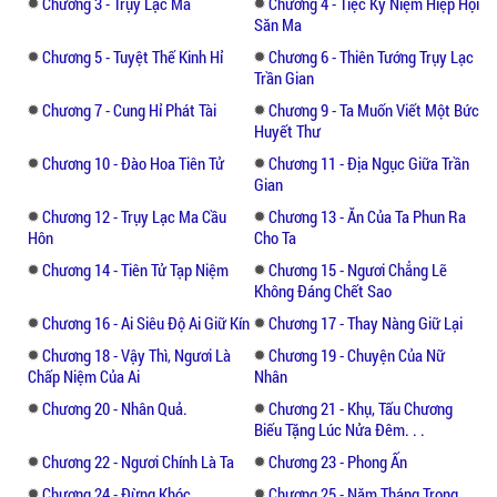
Chương 3 - Trụy Lạc Ma
Chương 4 - Tiệc Kỷ Niệm Hiệp Hội
Săn Ma
Chương 5 - Tuyệt Thế Kinh Hỉ
Chương 6 - Thiên Tướng Trụy Lạc
Trần Gian
Chương 7 - Cung Hỉ Phát Tài
Chương 9 - Ta Muốn Viết Một Bức
Huyết Thư
Chương 10 - Đào Hoa Tiên Tử
Chương 11 - Địa Ngục Giữa Trần
Gian
Chương 12 - Trụy Lạc Ma Cầu
Chương 13 - Ăn Của Ta Phun Ra
Hôn
Cho Ta
Chương 14 - Tiên Tử Tạp Niệm
Chương 15 - Ngươi Chẳng Lẽ
Không Đáng Chết Sao
Chương 16 - Ai Siêu Độ Ai Giữ Kín
Chương 17 - Thay Nàng Giữ Lại
Chương 18 - Vậy Thì, Ngươi Là
Chương 19 - Chuyện Của Nữ
Chấp Niệm Của Ai
Nhân
Chương 20 - Nhân Quả.
Chương 21 - Khụ, Tấu Chương
Biếu Tặng Lúc Nửa Đêm. . .
Chương 22 - Ngươi Chính Là Ta
Chương 23 - Phong Ấn
Chương 24 - Đừng Khóc
Chương 25 - Năm Tháng Trong