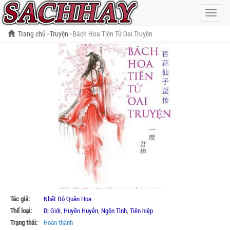
Hiện
menu
Trang chủ
Truyện
Bách Hoa Tiên Tử Oai Truyền
Tác giả:
Nhất Độ Quân Hoa
Thể loại:
Dị Giới
,
Huyền Huyễn
,
Ngôn Tình
,
Tiên hiệp
Trạng thái:
Hoàn thành