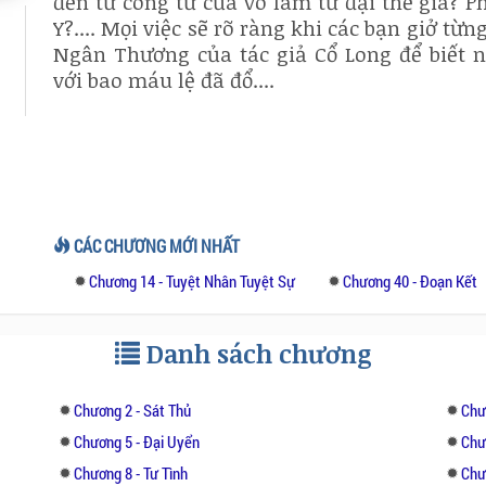
đến tứ công tử của võ lâm tứ đại thế gia? P
Y?.... Mọi việc sẽ rõ ràng khi các bạn giở từ
Ngân Thương của tác giả Cổ Long để biết
với bao máu lệ đã đổ....
CÁC CHƯƠNG MỚI NHẤT
Chương 14 - Tuyệt Nhân Tuyệt Sự
Chương 40 - Đoạn Kết
Danh sách chương
Chương 2 - Sát Thủ
Chư
Chương 5 - Đại Uyển
Chư
Chương 8 - Tư Tình
Chư