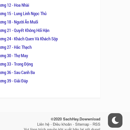
ơng 12 - Hoa Nhài
ơng 15 - Lung Linh Ngọc Thủ
ơng 18 - Người Ăn Muối
ơng 21 - Quyết Không Hối Hận
ơng 24 - Khách Quen Và Khách Sộp
ơng 27 - Hắc Thạch
ơng 30 - Thợ May
ơng 33 - Trong Động
ơng 36 - Sau Canh Ba
ơng 39 - Giải Đáp
©2020 SachHay.Dowwnload
Liên hệ - Điều khoản - Sitemap - RSS
Vui lòng trích nguồn khi xuất bản lại nội dung!