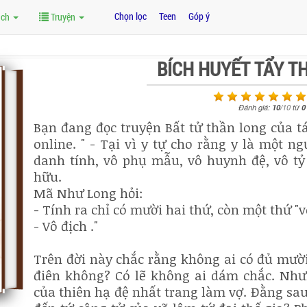
Chọn lọc
Teen
Góp ý
ách
Truyện
BÍCH HUYẾT TẨY 
Đánh giá:
10
/
10
từ
0
Bạn đang đọc truyện Bất tử thần long của tá
online. " - Tại vì y tự cho rằng y là một n
danh tính, vô phụ mẫu, vô huynh đệ, vô tỷ 
hữu.
Mã Như Long hỏi:
- Tính ra chỉ có mười hai thứ, còn một thứ "v
- Vô địch ."
Trên đời này chắc rằng không ai có đủ mười
điên không? Có lẽ không ai dám chắc. Nhưn
của thiên hạ đệ nhất trang làm vợ. Đằng sau 