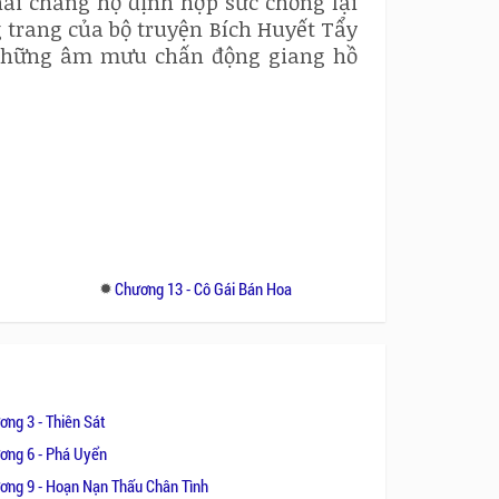
hải chăng họ định hợp sức chống lại
ng trang của bộ truyện Bích Huyết Tẩy
 những âm mưu chấn động giang hồ
Chương 13 - Cô Gái Bán Hoa
ơng 3 - Thiên Sát
ơng 6 - Phá Uyển
ơng 9 - Hoạn Nạn Thấu Chân Tình