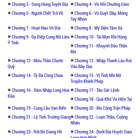
Chương 3 - Song Hùng Tuyệt Địa
Chương 4 - Vô Hồi Chưởng Giáo
Chương 5 - Người Chết Trở Về
Chương 6 - Vỏ Quýt Dầy, Móng
Tay Nhọn
Chương 7 - Hoạt Náo Võ Đài
Chương 8 - Mỹ Diện Tâm Xà
Chương 9 - Dạ Điệp Cung Nữ Lâm
Chương 10 - Tài Mọn Khí Hùng
Ỷ Tình
Chương 11 - Khuynh Đảo Thần
Ma
Chương 12 - Mưu Thần Chước
Chương 13 - Nhập Thanh Lâu Rơi
Quỷ
Vào Bẫy Dục
Chương 14 - Tỳ Bà Công Chúa
Chương 15 - Vị Tình Nhi Nữ
Truyền Khinh Pháp
Chương 16 - Xâm Nhập Long Hoa
Chương 17 - Tàn Sát Lệnh
Đảo
Chương 18 - Quá Khứ Và Hiện Tại
Chương 19 - Cung Lâu Vạn Biến
Chương 20 - Ma Công Trận Pháp
Chương 21 - Lệ Tình Trường Giang
Chương 22 - Loạn Thần, Cuồng
Nhân
Chương 23 - Rời Bỏ Giang Hồ
Chương 24 - Dưới Địa Huyệt Giao
Long Hợp Nhất