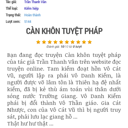
Tác giả:
Trần Thanh Vân
Thể loại:
Kiếm hiệp
Trạng thái:
Hoàn thành
Lượt xem:
5144
CÀN KHÔN TUYỆT PHÁP
Đánh giá:
10
/
10
từ
0
lượt
Bạn đang đọc truyện Càn khôn tuyệt pháp
của tác giả Trần Thanh Vân trên website đọc
truyện online. Tam kiếm đoạt hồn Vô Cát
Vũ, người lập ra phái Vô Danh Kiếm, là
người được võ lâm tôn là Thiên hạ đệ nhất
kiếm, đã bị kẻ thù ám toán vùi thân dưới
sóng nước Trường Giang. Vô Danh Kiếm
phái bị đổi thành Vô Thần giáo. Gia Cát
Nhược, con của Vô Cát Vũ thì bị người truy
sát, phải lưu lạc giang hồ ...
Thật hư hư thật ...