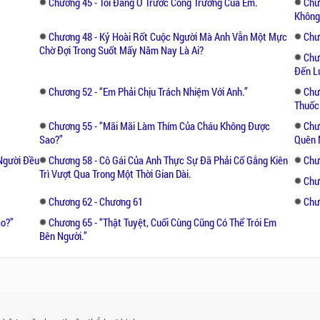
Chương 45 - Tôi Đang Ở Trước Cổng Trường Của Em.
Chư
Không
Chương 48 - Kỷ Hoài Rốt Cuộc Người Mà Anh Vẫn Một Mực
Chư
Chờ Đợi Trong Suốt Mấy Năm Nay Là Ai?
Chư
Đến Lư
Chương 52 - “Em Phải Chịu Trách Nhiệm Với Anh.’’
Chươ
Thuốc 
Chương 55 - “Mãi Mãi Làm Thím Của Cháu Không Được
Chư
Sao?’’
Quên 
Người Đều
Chương 58 - Cô Gái Của Anh Thực Sự Đã Phải Cố Gắng Kiên
Chư
Trì Vượt Qua Trong Một Thời Gian Dài.
Chư
Chương 62 - Chương 61
Chư
o?’’
Chương 65 - “Thật Tuyệt, Cuối Cùng Cũng Có Thể Trói Em
Bên Người.’’