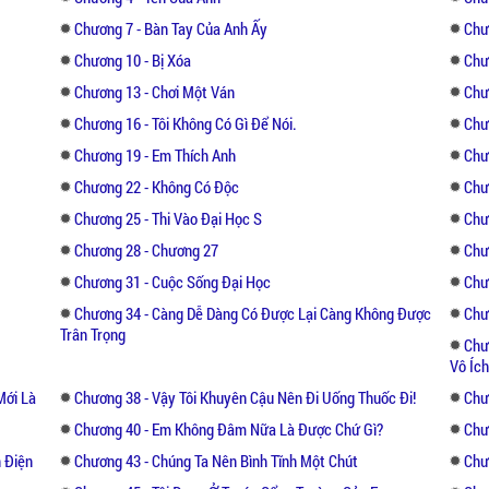
Chương 7 - Bàn Tay Của Anh Ấy
Chươ
Chương 10 - Bị Xóa
Chư
Chương 13 - Chơi Một Ván
Chư
Chương 16 - Tôi Không Có Gì Để Nói.
Chư
Chương 19 - Em Thích Anh
Chư
Chương 22 - Không Có Độc
Chư
Chương 25 - Thi Vào Đại Học S
Chư
Chương 28 - Chương 27
Chư
Chương 31 - Cuộc Sống Đại Học
Chư
Chương 34 - Càng Dễ Dàng Có Được Lại Càng Không Được
Chư
Trân Trọng
Chư
Vô Ích
Mới Là
Chương 38 - Vậy Tôi Khuyên Cậu Nên Đi Uống Thuốc Đi!
Chư
Chương 40 - Em Không Đâm Nữa Là Được Chứ Gì?
Chư
 Điện
Chương 43 - Chúng Ta Nên Bình Tĩnh Một Chút
Chư