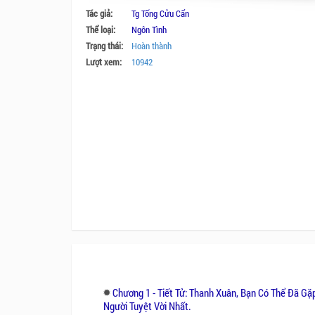
Tác giả:
Tg Tống Cửu Cẩn
Thể loại:
Ngôn Tình
Trạng thái:
Hoàn thành
Lượt xem:
10942
Chương 1 - Tiết Tử: Thanh Xuân, Bạn Có Thể Đã G
Người Tuyệt Vời Nhất.