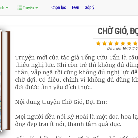
Chọn lọc
Teen
Góp ý
ách
Truyện
CHỜ GIÓ, Đ
Đánh giá:
10
/
10
từ
0
Truyện mới của tác giả Tống Cửu Cẩn là câu
thiếu nghị lực. Khi còn trẻ thì không đủ dũ
thân, vấp ngã rồi cũng không đủ nghị lực để
chờ đợi. Có điều, chính vì không đủ dũng kh
đợi được tình yêu đích thực.
Nội dung truyện Chờ Gió, Đợi Em:
Mọi người đều nói Kỷ Hoài là một đóa hoa lạ
ông đẹp trai ít nói, thanh tâm quả dục.