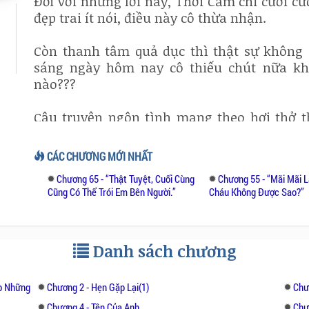
Đối với những lời này, Thời Cấm chỉ cười cư
đẹp trai ít nói, điều này cô thừa nhận.
Còn thanh tâm quả dục thì thật sự không c
sáng ngày hôm nay cô thiếu chút nữa kh
nào???
Câu truyện ngôn tình mang theo hơi thở t
thời điểm đó. Cũng mang theo tư tưởng c
muốn gì và phải làm gì. Tuy rằng nội dung
CÁC CHƯƠNG MỚI NHẤT
mà, luôn có tiết tấu và nhịp điệu riêng của
Chương 65 - “Thật Tuyệt, Cuối Cùng
Chương 55 - “Mãi Mãi 
Hoà và Lâm Tịch vậy, một người thầm mến 
Cũng Có Thể Trói Em Bên Người.’’
Cháu Không Được Sao?’’
mối tình thanh xuân nhưng lại không thành.
tốt nhất cho tương lai.
Danh sách chương
ặp Những
Chương 2 - Hẹn Gặp Lại(1)
Chư
Chương 4 - Tên Của Anh
Chư