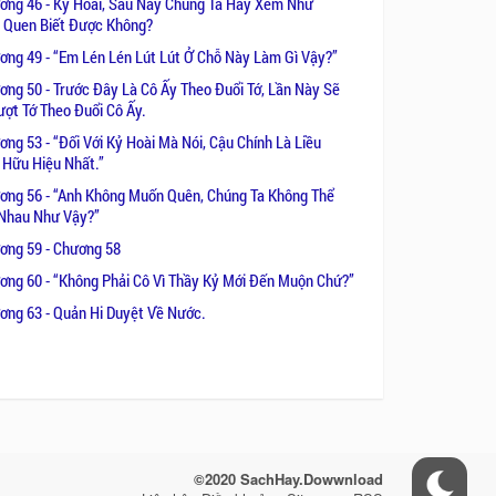
ơng 46 - Kỷ Hoài, Sau Này Chúng Ta Hãy Xem Như
 Quen Biết Được Không?
ơng 49 - “Em Lén Lén Lút Lút Ở Chỗ Này Làm Gì Vậy?’’
ơng 50 - Trước Đây Là Cô Ấy Theo Đuổi Tớ, Lần Này Sẽ
ợt Tớ Theo Đuổi Cô Ấy.
ng 53 - “Đối Với Kỷ Hoài Mà Nói, Cậu Chính Là Liều
Hữu Hiệu Nhất.’’
ơng 56 - “Anh Không Muốn Quên, Chúng Ta Không Thể
Nhau Như Vậy?’’
ơng 59 - Chương 58
ơng 60 - “Không Phải Cô Vì Thầy Kỷ Mới Đến Muộn Chứ?’’
ơng 63 - Quản Hi Duyệt Về Nước.
©2020 SachHay.Dowwnload