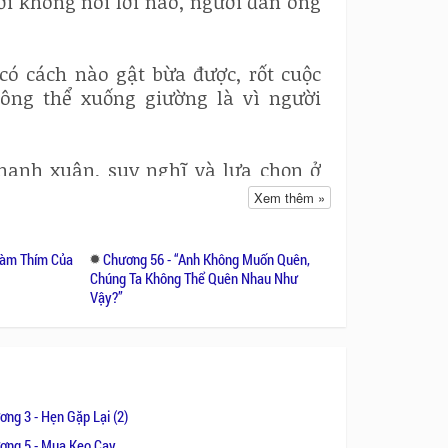
ời không nói lời nào, người đàn ông
ó cách nào gật bừa được, rốt cuộc
ông thể xuống giường là vì người
hanh xuân, suy nghĩ và lựa chọn ở
ủa người trưởng thành, biết mình
Xem thêm »
 không phải là mới, nhưng tình cảm
 nó. Giống như cặp đôi còn lại Lương
Làm Thím Của
Chương 56 - “Anh Không Muốn Quên,
suốt nhiều năm, một người cũng có
Chúng Ta Không Thể Quên Nhau Như
 Cuối cùng, vẫn phải lựa chọn điều
Vậy?’’
ơng 3 - Hẹn Gặp Lại (2)
ơng 5 - Mua Kẹo Cay