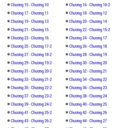
nhìn thoáng qua, Trương Lam biết ông đang
Chương 15 - Chương 10
Chương 16 - Chương 10-2
tìm cái gì, liền nhanh miệng nói: "Thầy, mẹ
Chương 17 - Chương 11
Chương 18 - Chương 12
em không có thời gian, chỉ có mình em tới,
Chương 19 - Chương 13
Chương 20 - Chương 14
cha em, ông ấy cũng rất bận."
Chương 21 - Chương 15
Chương 22 - Chương 15-2
"Nga nga nga, như vậy a, đi, đi, tôi đưa em
Chương 23 - Chương 16
Chương 24 - Chương 17
đến lớp." Tề Hoành mỉm cười, thái độ nhiệt
Chương 25 - Chương 17-2
Chương 26 - Chương 18
tình, thành tích của Trương Lam không quá
Chương 27 - Chương 18-2
Chương 28 - Chương 19
cao, nhưng ba cô hỗ trợ không ít tiền xây
Chương 29 - Chương 19-2
Chương 30 - Chương 20
mới thư viện.
Chương 31 - Chương 20-2
Chương 32 - Chương 21
"Cám ơn thầy giáo." Trương Lam rất là lễ
Chương 33 - Chương 21-2
Chương 34 - Chương 22
phép.
Chương 35 - Chương 22-2
Chương 36 - Chương 23
Chương 37 - Chương 23-2
Chương 38 - Chương 24
Tề hoành nghĩ chung quy là nữ sinh, vẫn
Chương 39 - Chương 24-2
Chương 40 - Chương 25
phải quản lý tốt một chút.
Chương 41 - Chương 25-2
Chương 42 - Chương 26
Nói xong liền đưa cô lên lớp, lúc này tiếng
Chương 43 - Chương 26-2
Chương 44 - Chương 27
chuông vừa vang, học sinh rối rít đi vào lớp,