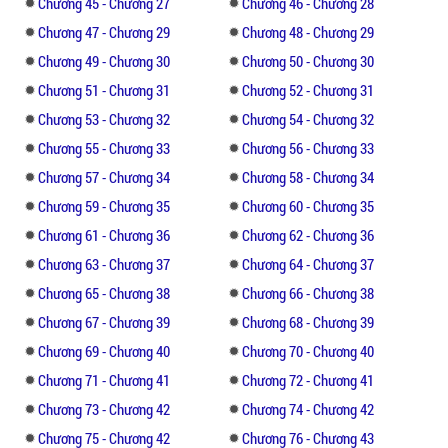
Chương 45 - Chương 27
Chương 46 - Chương 28
Trương Lam cắn nát kẹo trong miệng, ánh
Chương 47 - Chương 29
Chương 48 - Chương 29
mắt đánh giá chung quanh.
Chương 49 - Chương 30
Chương 50 - Chương 30
So với trường Thanh Diệp, nơi đây có chút
Chương 51 - Chương 31
Chương 52 - Chương 31
cũ kỹ.
Chương 53 - Chương 32
Chương 54 - Chương 32
Chương 55 - Chương 33
Chương 56 - Chương 33
Học sinh cũng rất quy củ, cô bĩu môi, có chút
Chương 57 - Chương 34
Chương 58 - Chương 34
nhàm chán ngáp một cái.
Chương 59 - Chương 35
Chương 60 - Chương 35
Chương 61 - Chương 36
Chương 62 - Chương 36
Chương 63 - Chương 37
Chương 64 - Chương 37
Chương 65 - Chương 38
Chương 66 - Chương 38
Chương 67 - Chương 39
Chương 68 - Chương 39
Chương 69 - Chương 40
Chương 70 - Chương 40
Chương 71 - Chương 41
Chương 72 - Chương 41
Chương 73 - Chương 42
Chương 74 - Chương 42
Chương 75 - Chương 42
Chương 76 - Chương 43