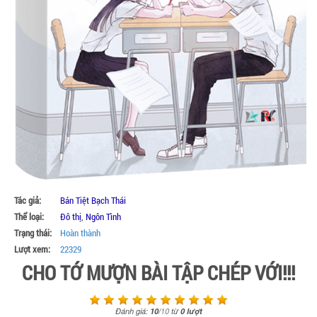
Tác giả:
Bán Tiệt Bạch Thái
Thể loại:
Đô thị
,
Ngôn Tình
Trạng thái:
Hoàn thành
Lượt xem:
22329
CHO TỚ MƯỢN BÀI TẬP CHÉP VỚI!!!
Đánh giá:
10
/
10
từ
0
lượt