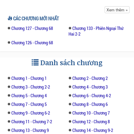
Nói đến để rèn luyện?
Xem thêm »
CÁC CHƯƠNG MỚI NHẤT
- ----
Chương 127 - Chương 68
Chương 133 - Phiên Ngoại Thứ
Hai 2-2
Còn đặc biệt tìm một người trông chừng đưa
Chương 126 - Chương 68
cô vào.
Người còn chưa đến chỗ giáo vị, một lão sư
Danh sách chương
tóc hoa râm liền đi ra, trong tay cầm danh
sách, vừa nhìn thấy cô, nhất thời nở nụ cười
Chương 1 - Chương 1
Chương 2 - Chương 2
tươi: " Là Trương Lam sao?"
Chương 3 - Chương 2-2
Chương 4 - Chương 3
Trương Lam đem kẹo que cắn nát, vội vàng
Chương 5 - Chương 4
Chương 6 - Chương 4-2
để trong miệng ngậm, sau đó ném que
Chương 7 - Chương 5
Chương 8 - Chương 6
xuống dưới, nhét vào trong túi, cười nói: "
Chương 9 - Chương 6-2
Chương 10 - Chương 7
Đúng vậy, thầy, là em."
Chương 11 - Chương 7-2
Chương 12 - Chương 8
Tề Hoành gật gật đầu, hướng về phía sau cô
Chương 13 - Chương 9
Chương 14 - Chương 9-2