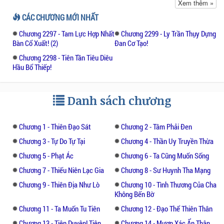
Xem thêm »
Tu giả hướng đến tay cầm ngũ hành, chân
CÁC CHƯƠNG MỚI NHẤT
đạp âm dương, siêu thoát sinh tử luân hồi,
Chương 2297 - Tam Lực Hợp Nhất
Chương 2299 - Ly Trần Thụy Dựng
theo đuổi vĩnh hằng đại đạo.
Bàn Cổ Xuất! (2)
Đan Cơ Tạo!
Chương 2298 - Tiên Tần Tiêu Diêu
Khổ tu, du lịch, ngộ đạo, tử chiến, trải qua
Hầu Bổ Thiếp!
vạn kiếp, giữ vững lòng tin, cuối cùng sẽ đi
đến đỉnh cao, vừa xem cửu thiên mịt mù.
Danh sách chương
Ta rốt cuộc đứng tại đỉnh cửu thiên, mới
phát hiện cần cù cầu đại đạo, chẳng qua
Chương 1 - Thiên Đạo Sát
Chương 2 - Tâm Phải Đen
đường ta đã đi, đường này chỉ mới bắt đầu!
Chương 3 - Tự Do Tự Tại
Chương 4 - Thần Uy Truyền Thừa
Đạo trời mênh mông, chỉ mình ta đi!
Chương 5 - Phạt Ác
Chương 6 - Ta Cũng Muốn Sống
Chương 7 - Thiếu Niên Lạc Gia
Chương 8 - Sư Huynh Tha Mạng
Chương 9 - Thiên Địa Như Lò
Chương 10 - Tình Thương Của Cha
Không Bến Bờ
Chương 11 - Ta Muốn Tu Tiên
Chương 12 - Đạo Thể Thiên Thân
Chương 13 - Tiên Duyên! Tiên
Chương 14 - Mượn Xác Ẩn Thân