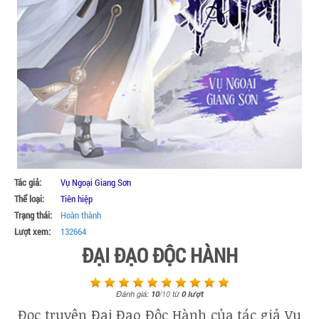
Tác giả:
Vụ Ngoại Giang Sơn
Thể loại:
Tiên hiệp
Trạng thái:
Hoàn thành
Lượt xem:
132664
ĐẠI ĐẠO ĐỘC HÀNH
Đánh giá:
10
/
10
từ
0
lượt
Đọc truyện Đại Đạo Độc Hành của tác giả Vu