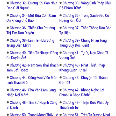
Chương 32 - Dưỡng Khí Cần Như
Chương 33 - Vãng Sinh Pháp Chú
Đao Giải Ngưu!
Độ Phàm Trần!
Chương 34 - Một Bữa Cơm Cảm
Chương 35 - Trong Sách Đều Có
Ơn Không Chỗ Báo
Hoàng Kim Ốc!
Chương 36 - Thiên Chu Phường
Chương 37 - Thần Thông Đào Bảo
Thị Tìm Đạo Duyên
Tự Hiện!
Chương 38 - Linh Tê Hữu Vựng
Chương 39 - Chúng Nhân Tùng
Trung Gian Minh!
Trung Duy Độc Kiến!
Chương 40 - Tiên Tử Nhược Đồng
Chương 41 - Tự Dụ Ngu Công Tỉ
Cơ Duyên Ẩn!
Vương Ốc!
Chương 42 - Nam Sơn Thải Thạch
Chương 43 - Nhất Thiết Pháp
Tâm Bất Hoặc!
Không Quan Tự Tại
Chương 44 - Công Đức Viên Mãn
Chương 45 - Chuyện Tốt Thành
Linh Thạch Đủ!
Đôi Tới!
Chương 46 - Pha Văn Lâm Lang
Chương 47 - Không Nghe Lời
Nhập Nội Môn!
Chính Là Chọc Đánh!
Chương 48 - Tìm Sư Huynh Cũng
Chương 49 - Thiện Đức Phát Uy
Bị Đánh
Thấu Sinh Tử
Chương 50 - Trong Mộng Thấy Lệ
Chương 51 - Trên Tử Dương Nhai