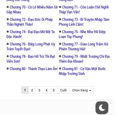
Chương 70 - Có Lẽ Nhiều Năm Sẽ
Chương 71 - Côn Luân Chế Nghề
Gặp Nhau
Thập Vạn Vấn!
Chương 72 - Đạo Đức Di Pháp
Chương 73 - Bí Truyện Nhập Tâm
Thần Nghiệt Thân!
Phong Linh Cấm!
Chương 74 - Đại Đạo Mờ Mịt Ta
Chương 75 - Nhẹ Như Hồ Điệp
Độc Hành!
Loạn Tùy Phong!
Chương 76 - Điệp Long Phát Uy
Chương 77 - Giao Long Trảm Xử
Trảm Tuyết Đạo!
Phiên Thương Hải!
Chương 78 - Bạo Hổ Trừ Thì Bạt
Chương 79 - Nhất Trượng Chi Địa
Viễn Sơn!
Thiên Địa Khoan!
Chương 80 - Thành Thạo Làm Ăn!
Chương 81 - Cơ Vận Một Bước
Nhập Trường Sinh
1
2
3
4
5
Cuối
Chọn trang