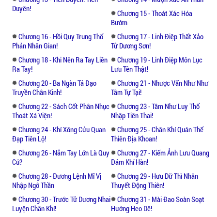
Duyên!
Chương 15 - Thoát Xác Hóa
Bướm
Chương 16 - Hồi Quy Trung Thổ
Chương 17 - Linh Điệp Thất Xảo
Phản Nhân Gian!
Tử Dương Sơn!
Chương 18 - Khi Nên Ra Tay Liền
Chương 19 - Linh Điệp Môn Lục
Ra Tay!
Lưu Tên Thật!
Chương 20 - Ba Ngàn Tả Đạo
Chương 21 - Nhược Vấn Như Như
Truyền Chân Kinh!
Tâm Tự Tại!
Chương 22 - Sách Cốt Phân Nhục
Chương 23 - Tâm Như Luy Thổ
Thoát Xá Viện!
Nhập Tiên Thai!
Chương 24 - Khí Xông Cửu Quan
Chương 25 - Chân Khí Quán Thể
Đạp Tiên Lộ!
Thiên Địa Khoan!
Chương 26 - Nắm Tay Lớn Là Quy
Chương 27 - Kiếm Ảnh Lưu Quang
Củ?
Đảm Khí Hàn!
Chương 28 - Đương Lệnh Mĩ Vị
Chương 29 - Hưu Dữ Thì Nhân
Nhập Ngô Thần
Thuyết Động Thiên!
Chương 30 - Trước Tử Dương Nhai
Chương 31 - Mài Đao Soàn Soạt
Luyện Chân Khí!
Hướng Heo Dê!