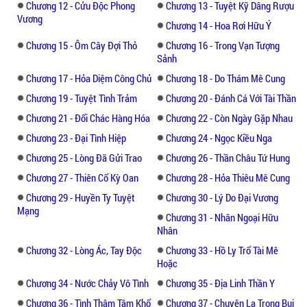
Chương 12 - Cửu Độc Phong
Chương 13 - Tuyệt Kỹ Dâng Rượu
Vương
Chương 14 - Hoa Rơi Hữu Ý
Chương 15 - Ôm Cây Đợi Thỏ
Chương 16 - Trong Vạn Tượng
Sảnh
Chương 17 - Hỏa Diệm Công Chủ
Chương 18 - Do Thám Mê Cung
Chương 19 - Tuyệt Tình Trảm
Chương 20 - Đánh Cá Với Tài Thần
Chương 21 - Đổi Chác Hàng Hóa
Chương 22 - Còn Ngày Gặp Nhau
Chương 23 - Đại Tình Hiệp
Chương 24 - Ngọc Kiều Nga
Chương 25 - Lòng Đã Gửi Trao
Chương 26 - Thần Châu Tứ Hung
Chương 27 - Thiên Cổ Kỳ Oan
Chương 28 - Hỏa Thiêu Mê Cung
Chương 29 - Huyền Ty Tuyệt
Chương 30 - Lý Do Đại Vương
Mạng
Chương 31 - Nhân Ngoại Hữu
Nhân
Chương 32 - Lòng Ác, Tay Độc
Chương 33 - Hồ Ly Trổ Tài Mê
Hoặc
Chương 34 - Nước Chảy Vô Tình
Chương 35 - Địa Linh Thần Y
Chương 36 - Tình Thâm Tâm Khổ
Chương 37 - Chuyện Lạ Trong Bụi