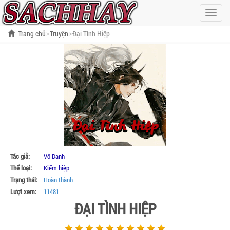
Hiện
menu
Trang chủ
Truyện
Đại Tình Hiệp
Tác giả:
Vô Danh
Thể loại:
Kiếm hiệp
Trạng thái:
Hoàn thành
Lượt xem:
11481
ĐẠI TÌNH HIỆP