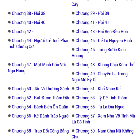
Cây
Chương 38 - Hồi 38
Chương 39 - Hồi 39
Chương 40 - Hồi 40
Chương 41 - Hồi 41
Chương 42 -
Chương 43 - Hai Bên Đều Hòa
Chương 44 - Người Trẻ Tuổi Phân
Chương 45 - Để Lộ Nguyên Hình
Tích Chứng Cớ
Chương 46 - Từng Bước Kinh
Hoàng
Chương 47 - Một Mình Đấu Với
Chương 48 - Không Chịu Kém Thế
Ngũ Hùng
Chương 49 - Chuyện Lạ Trong
Ngôi Mộ Kỳ Dị
Chương 50 - Tẩu Vi Thượng Sách
Chương 51 - Khổ Nhục Kế
Chương 52 - Rút Được Thăm Đầu
Chương 53 - Tỷ Đệ Tình Thâm
Chương 54 - Bách Biến Ôn Quân
Chương 55 - Tu La Địa Ngục
Chương 56 - Kế Đánh Tráo Người
Chương 57 - Xem Như Vô Tình Mà
Là Có Tình
Chương 58 - Trao Đổi Công Bằng
Chương 59 - Nam Chịu Nữ Không
Chịu