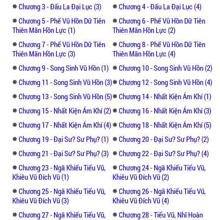
Chương 3 - Đấu La Đại Lục (3)
Chương 4 - Đấu La Đại Lục (4)
thêm một cái hồn hoàn, có được từ việc liệp
sát hồn thú, những quái thú mạnh mẽ, có tu
Chương 5 - Phế Vũ Hồn Dữ Tiên
Chương 6 - Phế Vũ Hồn Dữ Tiên
Thiên Mãn Hồn Lực (1)
Thiên Mãn Hồn Lực (2)
vị hằng nghìn năm. Hành trình tu luyện,
tìm hiểu bí ẩn cái chết của mẫu thân, bị mật
Chương 7 - Phế Vũ Hồn Dữ Tiên
Chương 8 - Phế Vũ Hồn Dữ Tiên
Thiên Mãn Hồn Lực (3)
Thiên Mãn Hồn Lực (4)
tông sư của phụ thân, câu chuyện sẽ cho
người đọc những trải nghiệm thú vị.
Chương 9 - Song Sinh Vũ Hồn (1)
Chương 10 - Song Sinh Vũ Hồn (2)
Chương 11 - Song Sinh Vũ Hồn (3)
Chương 12 - Song Sinh Vũ Hồn (4)
Chương 13 - Song Sinh Vũ Hồn (5)
Chương 14 - Nhất Kiện Ám Khí (1)
Chương 15 - Nhất Kiện Ám Khí (2)
Chương 16 - Nhất Kiện Ám Khí (3)
Chương 17 - Nhất Kiện Ám Khí (4)
Chương 18 - Nhất Kiện Ám Khí (5)
Chương 19 - Đại Sư? Sư Phụ? (1)
Chương 20 - Đại Sư? Sư Phụ? (2)
Chương 21 - Đại Sư? Sư Phụ? (3)
Chương 22 - Đại Sư? Sư Phụ? (4)
Chương 23 - Ngã Khiếu Tiểu Vũ,
Chương 24 - Ngã Khiếu Tiểu Vũ,
Khiêu Vũ Đích Vũ (1)
Khiêu Vũ Đích Vũ (2)
Chương 25 - Ngã Khiếu Tiểu Vũ,
Chương 26 - Ngã Khiếu Tiểu Vũ,
Khiêu Vũ Đích Vũ (3)
Khiêu Vũ Đích Vũ (4)
Chương 27 - Ngã Khiếu Tiểu Vũ,
Chương 28 - Tiểu Vũ, Nhĩ Hoàn