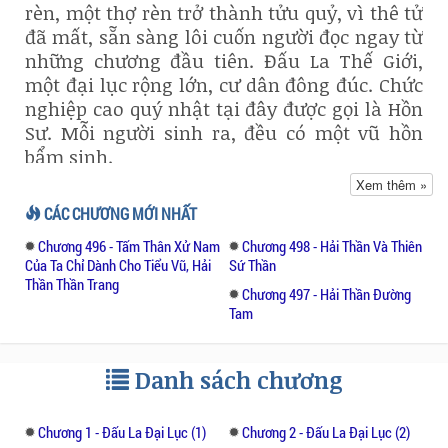
rèn, một thợ rèn trở thành tửu quỷ, vì thê tử
đã mất, sẵn sàng lôi cuốn người đọc ngay từ
những chương đầu tiên. Đấu La Thế Giới,
một đại lục rộng lớn, cư dân đông đúc. Chức
nghiệp cao quý nhật tại đây được gọi là Hồn
Sư. Mỗi người sinh ra, đều có một vũ hồn
bẩm sinh.
Xem thêm »
Vũ hồn có thể là cái cày, cái cuốc, liêm đao
CÁC CHƯƠNG MỚI NHẤT
(liềm gặt)..thuộc khối công cụ, một đóa hoa
Chương 496 - Tấm Thân Xử Nam
Chương 498 - Hải Thần Và Thiên
cúc, một cành mai...thuộc thực vật hệ đến
Của Ta Chỉ Dành Cho Tiểu Vũ, Hải
Sứ Thần
các vũ hồn cường đại như Tuyết Ảnh Ma
Thần Thần Trang
Chương 497 - Hải Thần Đường
Hùng, Tật Phong Ma Lang.... Để có thể trở
Tam
thành hồn sư, ngoài vũ hồn cường đại, còn
cần đến hồn lực để sử dụng vũ hồn đó, vũ
hồn càng lớn, hồn lực càng cao, đại biểu cho
Danh sách chương
thực lực mạnh mẽ tại Đấu la đại lục.
Chương 1 - Đấu La Đại Lục (1)
Chương 2 - Đấu La Đại Lục (2)
Cứ 10 cấp hồn lực, vũ hồn có thể phụ gia