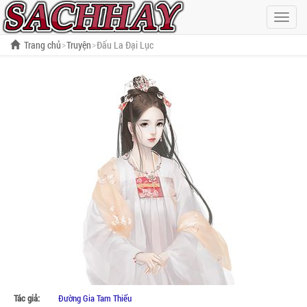
Hiện
menu
Trang chủ
Truyện
Đấu La Đại Lục
Tác giả:
Đường Gia Tam Thiểu