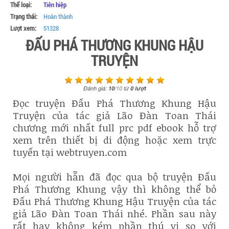
Thể loại:
Tiên hiệp
Trạng thái:
Hoàn thành
Lượt xem:
51328
ĐẤU PHÁ THƯƠNG KHUNG HẬU
TRUYỆN
Đánh giá:
10
/
10
từ
0
lượt
Đọc truyện Đấu Phá Thương Khung Hậu
Truyện của tác giả Lão Đàn Toan Thái
chương mới nhất full prc pdf ebook hỗ trợ
xem trên thiết bị di động hoặc xem trực
tuyến tại webtruyen.com
Mọi người hẵn đã đọc qua bộ truyện Đấu
Phá Thương Khung vậy thì không thể bỏ
Đấu Phá Thương Khung Hậu Truyện của tác
giả Lão Đàn Toan Thái nhé. Phần sau này
rất hay không kém phần thú vị so với