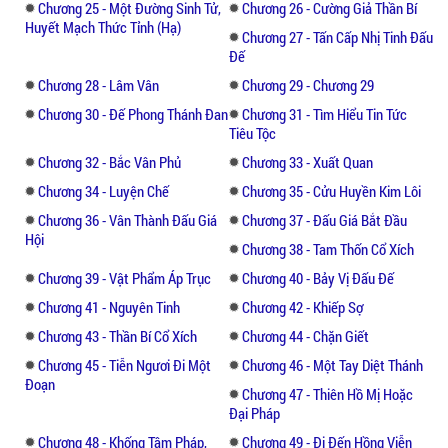
Chương 25 - Một Đường Sinh Tử,
Chương 26 - Cường Giả Thần Bí
Huyết Mạch Thức Tỉnh (Hạ)
Chương 27 - Tấn Cấp Nhị Tinh Đấu
Đế
Chương 28 - Lâm Vân
Chương 29 - Chương 29
Chương 30 - Đế Phong Thánh Đan
Chương 31 - Tìm Hiểu Tin Tức
Tiêu Tộc
Chương 32 - Bắc Vân Phủ
Chương 33 - Xuất Quan
Chương 34 - Luyện Chế
Chương 35 - Cửu Huyền Kim Lôi
Chương 36 - Vân Thành Đấu Giá
Chương 37 - Đấu Giá Bắt Đầu
Hội
Chương 38 - Tam Thốn Cổ Xích
Chương 39 - Vật Phẩm Áp Trục
Chương 40 - Bảy Vị Đấu Đế
Chương 41 - Nguyên Tinh
Chương 42 - Khiếp Sợ
Chương 43 - Thần Bí Cổ Xích
Chương 44 - Chặn Giết
Chương 45 - Tiễn Ngươi Đi Một
Chương 46 - Một Tay Diệt Thánh
Đoạn
Chương 47 - Thiên Hồ Mị Hoặc
Đại Pháp
Chương 48 - Khống Tâm Pháp,
Chương 49 - Đi Đến Hồng Viễn