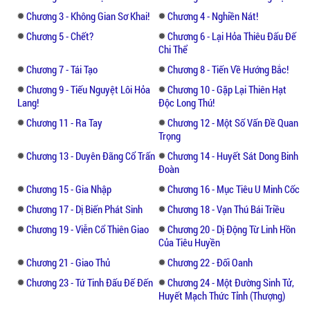
Chương 3 - Không Gian Sơ Khai!
Chương 4 - Nghiền Nát!
Chương 5 - Chết?
Chương 6 - Lại Hỏa Thiêu Đấu Đế
Chi Thể
Chương 7 - Tái Tạo
Chương 8 - Tiến Về Hướng Bắc!
Chương 9 - Tiếu Nguyệt Lôi Hỏa
Chương 10 - Gặp Lại Thiên Hạt
Lang!
Độc Long Thú!
Chương 11 - Ra Tay
Chương 12 - Một Số Vấn Đề Quan
Trọng
Chương 13 - Duyên Đãng Cổ Trấn
Chương 14 - Huyết Sát Dong Binh
Đoàn
Chương 15 - Gia Nhập
Chương 16 - Mục Tiêu U Minh Cốc
Chương 17 - Dị Biến Phát Sinh
Chương 18 - Vạn Thú Bái Triều
Chương 19 - Viễn Cổ Thiên Giao
Chương 20 - Dị Động Từ Linh Hồn
Của Tiêu Huyền
Chương 21 - Giao Thủ
Chương 22 - Đối Oanh
Chương 23 - Tứ Tinh Đấu Đế Đến
Chương 24 - Một Đường Sinh Tử,
Huyết Mạch Thức Tỉnh (Thượng)