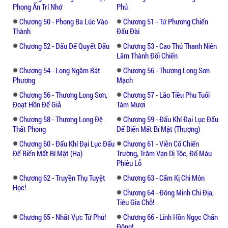
Phong Ấn Trí Nhớ
Phủ
Chương 50 - Phong Ba Lúc Vào
Chương 51 - Tứ Phương Chiến
Thành
Đấu Đài
Chương 52 - Đấu Đế Quyết Đấu
Chương 53 - Cao Thủ Thanh Niên
Lâm Thành Đối Chiến
Chương 54 - Long Ngâm Bát
Chương 56 - Thương Long Sơn
Phương
Mạch
Chương 56 - Thương Long Sơn,
Chương 57 - Lão Tiều Phu Tuổi
Đoạt Hồn Đế Giả
Tám Mươi
Chương 58 - Thương Long Đệ
Chương 59 - Đấu Khí Đại Lục Đấu
Thất Phong
Đế Biến Mất Bí Mật (Thượng)
Chương 60 - Đấu Khí Đại Lục Đấu
Chương 61 - Viễn Cổ Chiến
Đế Biến Mất Bí Mật (Hạ)
Trường, Trăm Vạn Dị Tộc, Đổ Máu
Phiêu Lỗ
Chương 62 - Truyền Thụ Tuyệt
Chương 63 - Cấm Kị Chi Môn
Học!
Chương 64 - Đông Minh Chi Địa,
Tiêu Gia Chỗ!
Chương 65 - Nhất Vực Tứ Phủ!
Chương 66 - Linh Hồn Ngọc Chấn
Động!