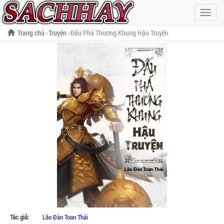
Hiện
menu
Trang chủ
Truyện
Đấu Phá Thương Khung Hậu Truyện
Tác giả:
Lão Đàn Toan Thái