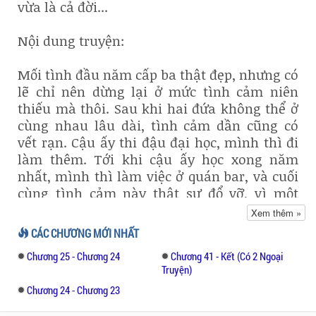
vừa là cả đời...
Nội dung truyện:
Mối tình đầu năm cấp ba thật đẹp, nhưng có
lẽ chỉ nên dừng lại ở mức tình cảm niên
thiếu mà thôi. Sau khi hai đứa không thể ở
cùng nhau lâu dài, tình cảm dần cũng có
vết rạn. Cậu ấy thi đậu đại học, mình thì đi
làm thêm. Tới khi cậu ấy học xong năm
nhất, mình thì làm việc ở quán bar, và cuối
cùng tình cảm này thật sự đổ vỡ, vì một
người thứ ba.
Xem thêm »
CÁC CHƯƠNG MỚI NHẤT
Năm tháng sau, mình bỏ việc, tới xin làm ở
Chương 25 - Chương 24
Chương 41 - Kết (Có 2 Ngoại
tiệm bánh. Và khoảng thời gian mình muốn
Truyện)
gục ngã nhất, tâm hồn yếu ớt nhất, mình lại
Chương 24 - Chương 23
tìm thấy niềm an ủi duy nhất từ một ông
chú sắp bước sang tuổi 30...