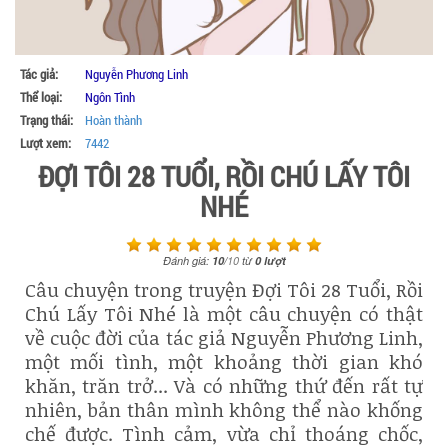
Tác giả:
Nguyễn Phương Linh
Thể loại:
Ngôn Tình
Trạng thái:
Hoàn thành
Lượt xem:
7442
ĐỢI TÔI 28 TUỔI, RỒI CHÚ LẤY TÔI
NHÉ
Đánh giá:
10
/
10
từ
0
lượt
Câu chuyện trong truyện Đợi Tôi 28 Tuổi, Rồi
Chú Lấy Tôi Nhé là một câu chuyện có thật
về cuộc đời của tác giả Nguyễn Phương Linh,
một mối tình, một khoảng thời gian khó
khăn, trăn trở... Và có những thứ đến rất tự
nhiên, bản thân mình không thể nào khống
chế được. Tình cảm, vừa chỉ thoáng chốc,