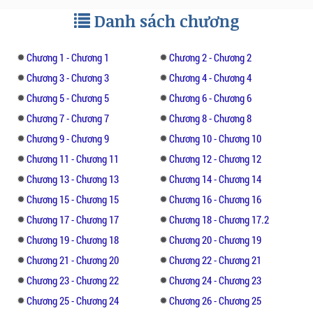
Danh sách chương
Nhưng mà tình cũ không rủ cũng
tới....Không phải là tình cũ của mình, mà là
Chương 1 - Chương 1
Chương 2 - Chương 2
của CHÚ ấy...
Chương 3 - Chương 3
Chương 4 - Chương 4
- -------
Chương 5 - Chương 5
Chương 6 - Chương 6
Chương 7 - Chương 7
Chương 8 - Chương 8
- Chú đừng qua nhà tìm tôi nữa. Tôi sợ
Chương 9 - Chương 9
Chương 10 - Chương 10
mình lại nhẫn tâm mà làm chú tổn thương
Chương 11 - Chương 11
Chương 12 - Chương 12
thêm lần nữa đấy.
Chương 13 - Chương 13
Chương 14 - Chương 14
- Được, nhưng nếu nhớ thì em hãy qua tìm
Chương 15 - Chương 15
Chương 16 - Chương 16
tôi. Cũng không dám giấu diếm, tôi vẫn có
Chương 17 - Chương 17
Chương 18 - Chương 17.2
nhớ đến em, nhưng vẫn có thể chịu đựng
Chương 19 - Chương 18
Chương 20 - Chương 19
được, vấn đề này cũng không lớn lắm.
Chương 21 - Chương 20
Chương 22 - Chương 21
- Chú thực sự là một tên khốn kiếp. Nhưng
Chương 23 - Chương 22
Chương 24 - Chương 23
mà đến bây giờ, tôi vẫn thích chú đến mức
Chương 25 - Chương 24
Chương 26 - Chương 25