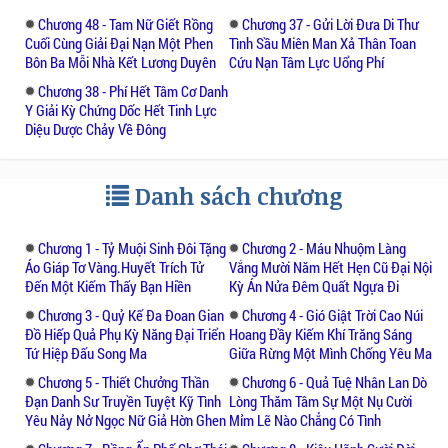
Hai bên đường hoa cỏ cây cối rườm rà, mấy
Chương 48 - Tam Nữ Giết Rồng
Chương 37 - Gửi Lời Đưa Di Thư
đóa hoa cúc dại càng nổi bật hơn, gió núi
Cuối Cùng Giải Đại Nạn Một Phen
Tình Sầu Miên Man Xả Thân Toan
thổi đến, hương thơm thoảng đưa.
Bôn Ba Mỗi Nhà Kết Lương Duyên
Cứu Nạn Tâm Lực Uổng Phí
Người đó chẳng phải là văn nhân nho sĩ,
Chương 38 - Phí Hết Tâm Cơ Danh
ông ta là võ sư đất Nhữ Châu miền Hà Nam
Y Giải Kỳ Chứng Dốc Hết Tinh Lực
tên gọi Quảng Liên.
Diệu Dược Chảy Về Đông
Ông ta không phải đến đây du sơn ngoạn
thủy, thôn trang phía trước có nhà người
Danh sách chương
thân gia. Thân gia của ông họ Phùng tên là
Quảng Triều, cũng là một võ sư. Con trai của
Phùng Quảng Triều là Phùng Anh Kỳ cưới
Chương 1 - Tỷ Muội Sinh Đôi Tặng
Chương 2 - Máu Nhuộm Làng
Áo Giáp Tơ Vàng.huyết Trích Tử
Vắng Mười Năm Hết Hẹn Cũ Đại Nội
con gái của ông ta là Quảng Luyện Hà, năm
Đến Một Kiếm Thấy Bạn Hiền
Kỳ Án Nửa Đêm Quất Ngựa Đi
ngoái đã hạ sinh được một đôi bé gái, hôm
Chương 3 - Quỷ Kế Đa Đoan Gian
Chương 4 - Gió Giật Trời Cao Núi
nay là ngày tròn một tuổi của chúng, ông ta
Đồ Hiếp Quả Phụ Kỳ Năng Đại Triển
Hoang Đầy Kiếm Khí Trăng Sáng
đến uống rượu “trảo châu”. “Trảo châu” là
Tứ Hiệp Đấu Song Ma
Giữa Rừng Một Mình Chống Yêu Ma
phong tục ở quê hương họ, trong ngày tròn
Chương 5 - Thiết Chưởng Thần
Chương 6 - Quả Tuệ Nhân Lan Dò
một tuổi của con cái, cha mẹ bày tất cả lễ
Đạn Danh Sư Truyền Tuyệt Kỹ Tình
Lòng Thăm Tâm Sự Một Nụ Cười
vật trước mặt đứa bé để cho nó tự “bắt”, từ
Yêu Nảy Nở Ngọc Nữ Giả Hờn Ghen
Mỉm Lẽ Nào Chẳng Có Tình
đó cha mẹ có thể đoán được tương lai của