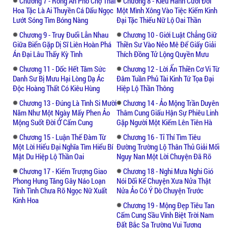
Chương 7 - Rồng Ẩn Phố Chợ Thái
Chương 8 - Kiêu Hãnh Cười Đời
con cái thông qua những vật nó đã “bắt”.
Hoa Tặc Là Ai Thuyền Cá Dấu Ngọc
Một Mình Xông Vào Tiệc Kiếm Kinh
“Người ta bảo hai đứa cháu gái của mình là
Lướt Sóng Tìm Bóng Nàng
Đại Tặc Thiếu Nữ Lộ Oai Thần
ngọc nữ hạ phàm, Luyện Hà thật có phước.
Chương 9 - Truy Đuổi Lẫn Nhau
Chương 10 - Giới Luật Chẳng Giữ
Ừ, hôm nay mình phải xem cho kỹ đồng tiền
Giữa Biển Gặp Dị Sĩ Liên Hoàn Phá
Thiền Sư Vào Nẻo Mê Để Giấy Giải
Án Đại Lâu Thấy Kỳ Tình
Thích Đồng Tử Lộng Quyền Mưu
của chúng, kẻo Luyện Hà lại cười mình”. Số
là hai đứa cháu gái sinh đôi của ông ta
Chương 11 - Dốc Hết Tâm Sức
Chương 12 - Lời Ẩn Thiền Cơ Vi Từ
Danh Sư Bị Mưu Hại Lòng Dạ Ác
Đâm Tuần Phủ Tài Kinh Tứ Tọa Đại
không những xinh xắn mà trông chẳng
Độc Hoàng Thất Có Kiêu Hùng
Hiệp Lộ Thần Thông
khác gì nhau, trên má mỗi đứa đều có một
Chương 13 - Đúng Là Tình Si Mười
Chương 14 - Ảo Mộng Trần Duyên
cái lún đồng tiền. Điểm khác nhau là lún
Năm Như Một Ngày Mấy Phen Ảo
Thâm Cung Giấu Hận Sự Phiêu Linh
đồng tiền của cô chị thì bên trái, còn của cô
Mộng Suốt Đời Ở Cấm Cung
Gặp Người Một Kiếm Lên Tiên Hà
em thì bên phải.
Chương 15 - Luận Thế Đàm Từ
Chương 16 - Tỉ Thí Tìm Tiêu
Ông ta đang nghĩ đến hai đứa cháu gái yêu
Một Lời Hiểu Đại Nghĩa Tìm Hiểu Bí
Đường Trường Lộ Thân Thủ Giải Mối
của mình thì chợt nghe văng vẳng có người
Mật Du Hiệp Lộ Thần Oai
Nguy Nan Một Lời Chuyện Đã Rõ
nói chuyện.
Chương 17 - Kiếm Trượng Giao
Chương 18 - Nghi Mưa Nghi Gió
“Không sai chứ?” “Đúng thế. Đứa trẻ ấy,
Phong Hung Tăng Gây Náo Loạn
Nói Dối Kể Chuyện Xưa Nửa Thật
ta...”
Tính Tình Chưa Rõ Ngọc Nữ Xuất
Nửa Ảo Có Ý Dò Chuyện Trước
Kinh Hoa
Chương 19 - Mộng Đẹp Tiêu Tan
Cấm Cung Sầu Vĩnh Biệt Trời Nam
Đất Bắc Sa Trường Vui Tương