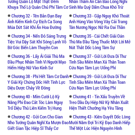
Tướng Quân Lộ Mặt Thật Đêm
Nhân Thâm Ân Cần Báo Lòng Nghi
Khuya Thổ Lộ Quân Chủ Phí Tâm Cơ
Sinh Ma Quỷ Dấm Chua Khó Trừ
Chương 32 - Tên Bắn Đạn Bay
Chương 33 - Gặp Nguy Khó Thoát
Ánh Kiếm Kinh Cự Địch Ca Song
Anh Hùng Vào Vòng Vây Cải Trang
Múa Dứt Sát Khí Ẩn Hoa Đường
Tân Nương Ngọc Nữ Ra Oai Thần
Chương 34 - Nến Đỏ Sáng Trưng
Chương 35 - Cái Chết Giải Oán
Tiệc Vui Dậy Sát Khí Sóng Lạnh Vỗ
Thù Ma Đầu Tặng Thuốc Một Lời Mở
Bờ Góc Biển Làm Thuyền Con
Nút Thắt Dốc Lòng Tâm Sự
Chương 36 - Lấy Ái Giải Thù Ma
Chương 37 - Gửi Lời Đưa Di Thư
Đầu Phục Nhân Tính Vì Người Mạo
Tình Sầu Miên Man Xả Thân Toan
Hiểm Hiệp Nữ Vào Kinh Sư
Cứu Nạn Tâm Lực Uổng Phí
Chương 38 - Phí Hết Tâm Cơ Danh
Chương 39 - Gửi Lời Đưa Di Thư
Y Giải Kỳ Chứng Dốc Hết Tinh Lực
Tình Sầu Miên Man Xả Thân Toan
Diệu Dược Chảy Về Đông
Cứu Nạn Tâm Lực Uổng Phí
Chương 40 - Mỉm Cười Lộ Kỳ
Chương 41 - Tin Xấu Truyền Về
Năng Phi Đao Cắt Tóc Lâm Nguy
Treo Dầu Dụ Hiệp Nữ Kỳ Nhân Xuất
Trổ Diệu Thủ Liên Kiếm Trị Hung
Hiện Thiết Chưởng Hạ Yêu Tăng
Chương 42 - Gửi Con Cho Gian
Chương 43 - Kiên Quyết Dốc Lòng
Nho Tướng Quân Nghĩ Xa Mượn Đao
Mười Năm Đợi Tri Kỷ Đạo Danh Hiếp
Giết Gian Tặc Hiệp Sĩ Thấy Cơ
Thế Một Lúc Hiện Nguyên Hình