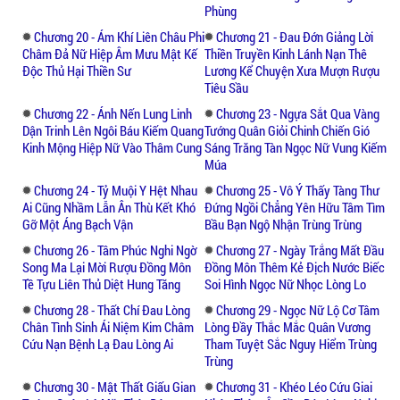
Phùng
Chương 20 - Ám Khí Liên Châu Phi
Chương 21 - Đau Đớn Giảng Lời
Châm Đả Nữ Hiệp Âm Mưu Mật Kế
Thiền Truyền Kinh Lánh Nạn Thê
Độc Thủ Hại Thiền Sư
Lương Kể Chuyện Xưa Mượn Rượu
Tiêu Sầu
Chương 22 - Ánh Nến Lung Linh
Chương 23 - Ngựa Sắt Qua Vàng
Dận Trinh Lên Ngôi Báu Kiếm Quang
Tướng Quân Giỏi Chinh Chiến Gió
Kinh Mộng Hiệp Nữ Vào Thâm Cung
Sáng Trăng Tàn Ngọc Nữ Vung Kiếm
Múa
Chương 24 - Tỷ Muội Y Hệt Nhau
Chương 25 - Vô Ý Thấy Tàng Thư
Ai Cũng Nhầm Lẫn Ân Thù Kết Khó
Đứng Ngồi Chẳng Yên Hữu Tâm Tìm
Gỡ Một Áng Bạch Vận
Bầu Bạn Ngộ Nhận Trùng Trùng
Chương 26 - Tâm Phúc Nghi Ngờ
Chương 27 - Ngày Trắng Mất Đầu
Song Ma Lại Mời Rượu Đồng Môn
Đồng Môn Thêm Kẻ Địch Nước Biếc
Tề Tựu Liên Thủ Diệt Hung Tăng
Soi Hình Ngọc Nữ Nhọc Lòng Lo
Chương 28 - Thất Chí Đau Lòng
Chương 29 - Ngọc Nữ Lộ Cơ Tâm
Chân Tình Sinh Ái Niệm Kim Châm
Lòng Đầy Thắc Mắc Quân Vương
Cứu Nạn Bệnh Lạ Đau Lòng Ai
Tham Tuyệt Sắc Nguy Hiểm Trùng
Trùng
Chương 30 - Mật Thất Giấu Gian
Chương 31 - Khéo Léo Cứu Giai