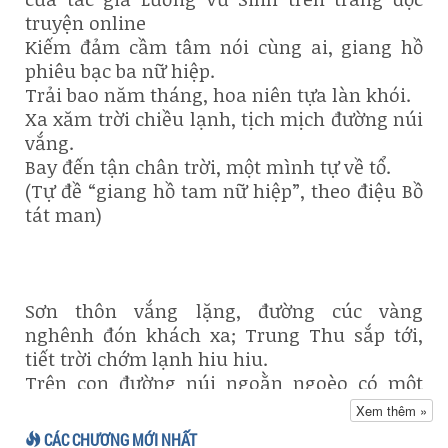
truyện online
Kiếm đảm cầm tâm nói cùng ai, giang hồ
phiêu bạc ba nữ hiệp.
Trải bao năm tháng, hoa niên tựa làn khói.
Xa xăm trời chiều lạnh, tịch mịch đường núi
vắng.
Bay đến tận chân trời, một mình tự về tổ.
(Tự đề “giang hồ tam nữ hiệp”, theo điệu Bồ
tát man)
Sơn thôn vắng lặng, đường cúc vàng
nghênh đón khách xa; Trung Thu sắp tới,
tiết trời chớm lạnh hiu hiu.
Trên con đường núi ngoằn ngoèo có một
hán tử tuổi trạc ngũ tuần, tay cầm chiếc tẩu
Xem thêm »
thuốc dài đang thảnh thơi rít thuốc.
CÁC CHƯƠNG MỚI NHẤT