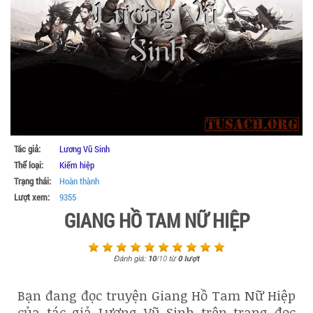
Tác giả:
Lương Vũ Sinh
Thể loại:
Kiếm hiệp
Trạng thái:
Hoàn thành
Lượt xem:
9355
GIANG HỒ TAM NỮ HIỆP
Đánh giá:
10
/
10
từ
0
lượt
Bạn đang đọc truyện Giang Hồ Tam Nữ Hiệp
của tác giả Lương Vũ Sinh trên trang đọc