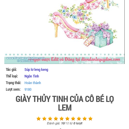
Tác giả:
Súp lơ leng keng
Thể loại:
Ngôn Tình
Trạng thái:
Hoàn thành
Lượt xem:
9180
GIÀY THỦY TINH CỦA CÔ BÉ LỌ
LEM
Đánh giá:
10
/
10
từ
0
lượt