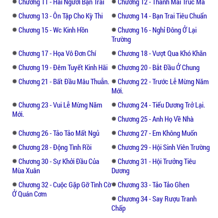
Chương 11 - Hai Người Bạn Trai
Chương 12 - Thanh Mai Trúc Mã
Chương 13 - Ôn Tập Cho Kỳ Thi
Chương 14 - Bạn Trai Tiêu Chuẩn
Chương 15 - Wc Kinh Hồn
Chương 16 - Nghỉ Đông Ở Lại
Trường
Chương 17 - Họa Vô Đơn Chí
Chương 18 - Vượt Qua Khó Khăn
Chương 19 - Đêm Tuyết Kinh Hãi
Chương 20 - Bắt Đầu Ở Chung
Chương 21 - Bất Đầu Mâu Thuẫn.
Chương 22 - Trước Lễ Mừng Năm
Mới.
Chương 23 - Vui Lễ Mừng Năm
Chương 24 - Tiểu Dương Trở Lại.
Mới.
Chương 25 - Anh Họ Về Nhà
Chương 26 - Tảo Tảo Mất Ngủ
Chương 27 - Em Không Muốn
Chương 28 - Động Tình Rồi
Chương 29 - Hội Sinh Viên Trường
Chương 30 - Sự Khởi Đầu Của
Chương 31 - Hội Trưởng Tiêu
Mùa Xuân
Dương
Chương 32 - Cuộc Gặp Gỡ Tình Cờ
Chương 33 - Tảo Tảo Ghen
Ở Quán Cơm
Chương 34 - Say Rượu Tranh
Chấp