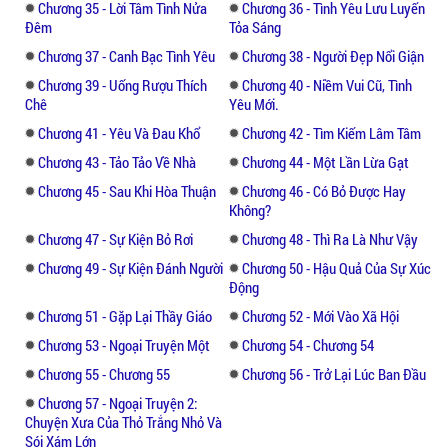
Chương 35 - Lời Tâm Tình Nửa
Chương 36 - Tình Yêu Lưu Luyến
Đêm
Tỏa Sáng
Chương 37 - Canh Bạc Tình Yêu
Chương 38 - Người Đẹp Nổi Giận
Chương 39 - Uống Rượu Thích
Chương 40 - Niềm Vui Cũ, Tình
Chê
Yêu Mới.
Chương 41 - Yêu Và Đau Khổ
Chương 42 - Tìm Kiếm Lâm Tâm
Chương 43 - Tảo Tảo Về Nhà
Chương 44 - Một Lần Lừa Gạt
Chương 45 - Sau Khi Hòa Thuận
Chương 46 - Có Bỏ Được Hay
Không?
Chương 47 - Sự Kiện Bỏ Rơi
Chương 48 - Thì Ra Là Như Vậy
Chương 49 - Sự Kiện Đánh Người
Chương 50 - Hậu Quả Của Sự Xúc
Động
Chương 51 - Gặp Lại Thầy Giáo
Chương 52 - Mới Vào Xã Hội
Chương 53 - Ngoại Truyện Một
Chương 54 - Chương 54
Chương 55 - Chương 55
Chương 56 - Trở Lại Lúc Ban Đầu
Chương 57 - Ngoại Truyện 2:
Chuyện Xưa Của Thỏ Trắng Nhỏ Và
Sói Xám Lớn