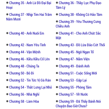
Chương 35 - Anh Là Đồ Đại Bại
Chương 36 - Thầy Lục Phụ Đạo
Hoại
Tâm Lý
Chương 37 - Nhịp Tim Hai Trăm
Chương 38 - Không Có Hảo Tâm
Năm Mươi
Chương 39 - Yêu Thương Cưng
Chiều Anh
Chương 40 - Anh Nuôi Em
Chương 41 - Cho Anh Chút Sắc
Mặt
Chương 42 - Nam Yêu Tinh
Chương 43 - Đồ Lừa Đảo Cứt Thối
Chương 44 - Vận Mệnh
Chương 45 - Ngô Ngạn Tổ
Chương 46 - Kiều Kiều Cố Lên
Chương 47 - Nằm Viện
Chương 48 - Chúng Ta
Chương 49 - Đánh Anh
Chương 50 - Bỏ Đi
Chương 51 - Cuộc Sống Mới
Chương 52 - Tin Tức Vị Gà Rán
Chương 53 - Gặp Lại
Chương 54 - Thắt Lưng Lại Nhỏ
Chương 55 - Phòng Tắm
Chương 56 - Nhà Nghỉ
Chương 57 - Về Nước
Chương 58 - Làm Hòa
Chương 59 - Đã Thấy Bánh Nói
Chuyện Bao Giờ Chưa?