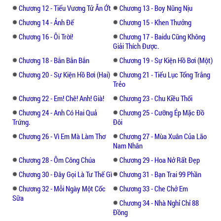
Chương 12 - Tiểu Vương Tử Ăn Ớt
Chương 13 - Boy Nũng Nịu
Chương 14 - Ảnh Đế
Chương 15 - Khen Thưởng
Chương 16 - Ôi Trời!
Chương 17 - Baidu Cũng Không
Giải Thích Được.
Chương 18 - Bắn Bắn Bắn
Chương 19 - Sự Kiện Hồ Bơi (Một)
Chương 20 - Sự Kiện Hồ Bơi (Hai)
Chương 21 - Tiểu Lục Tổng Trắng
Trẻo
Chương 22 - Em! Chê! Anh! Già!
Chương 23 - Chu Kiều Thối
Chương 24 - Anh Có Hai Quả
Chương 25 - Cưỡng Ép Mặc Đồ
Trứng.
Đôi
Chương 26 - Vì Em Mà Làm Thơ
Chương 27 - Mùa Xuân Của Lão
Nam Nhân
Chương 28 - Ôm Công Chúa
Chương 29 - Hoa Nở Rất Đẹp
Chương 30 - Đây Gọi Là Tư Thế Gì
Chương 31 - Bạn Trai 99 Phần
Chương 32 - Mỗi Ngày Một Cốc
Chương 33 - Che Chở Em
Sữa
Chương 34 - Nhà Nghỉ Chỉ 88
Đồng