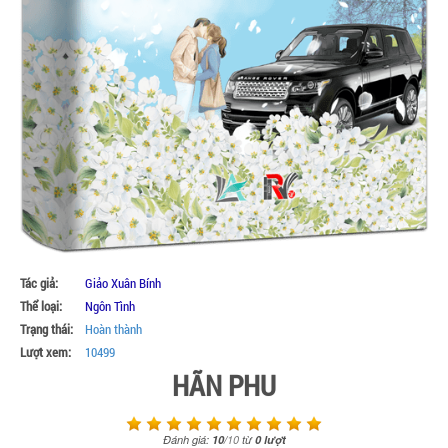
Tác giả:
Giảo Xuân Bính
Thể loại:
Ngôn Tình
Trạng thái:
Hoàn thành
Lượt xem:
10499
HÃN PHU
Đánh giá:
10
/
10
từ
0
lượt