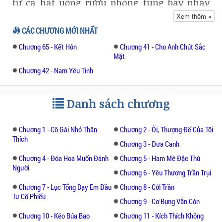
từ ca hát uống rượu phóng túng bay nhảy
biến thành dạy một cô nhóc làm bài tập,
Xem thêm »
làm bài tập, làm bài tập.
CÁC CHƯƠNG MỚI NHẤT
Chương 65 - Kết Hôn
Chương 41 - Cho Anh Chút Sắc
Hai tháng sau—
Mặt
Chương 42 - Nam Yêu Tinh
“Lục Hãn Kiêu, anh hôn đủ chưa?”
Thế giới bớt đi một pho tượng vàng Lục tổng
Danh sách chương
x tức chết mấy người theo đuôi Lục tổng.
Chương 1 - Cô Gái Nhỏ Thân
Chương 2 - Ôi, Thượng Đế Của Tôi
Tình yêu hằng ngày.
Thích
Chương 3 - Đưa Canh
Chương 4 - Đóa Hoa Muốn Đánh
Chương 5 - Ham Mê Đặc Thù
Người
Chương 6 - Yêu Thương Trần Trụi
Chương 7 - Lục Tổng Dạy Em Đầu
Chương 8 - Cởi Trần
Tư Cổ Phiếu
Chương 9 - Cơ Bụng Vẫn Còn
Chương 10 - Kéo Búa Bao
Chương 11 - Kích Thích Không