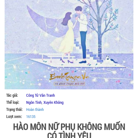
Tác giả:
Công Tử Văn Tranh
Thể loại:
Ngôn Tình
,
Xuyên Không
Trạng thái:
Hoàn thành
Lượt xem:
16135
HÀO MÔN NỮ PHỤ KHÔNG MUỐN
CÓ TÌNH YÊU