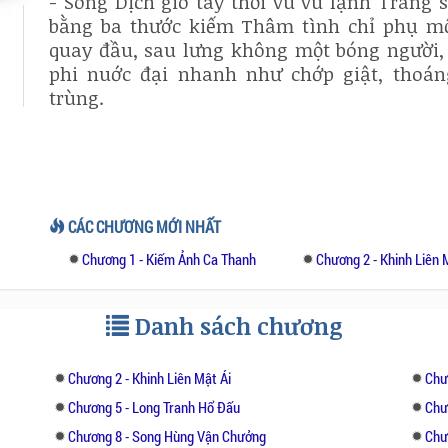
- Sông Dịch gió tây thổi vù vù lạnh Tráng s
bằng ba thước kiếm Thâm tình chỉ phụ m
quay đầu, sau lưng không một bóng người,
phi nuớc đại nhanh như chớp giật, thoá
trùng.
CÁC CHƯƠNG MỚI NHẤT
Chương 1 - Kiếm Ảnh Ca Thanh
Chương 2 - Khinh Liên 
Danh sách chương
Chương 2 - Khinh Liên Mật Ái
Chư
Chương 5 - Long Tranh Hổ Đấu
Chư
Chương 8 - Song Hùng Vận Chưởng
Chư