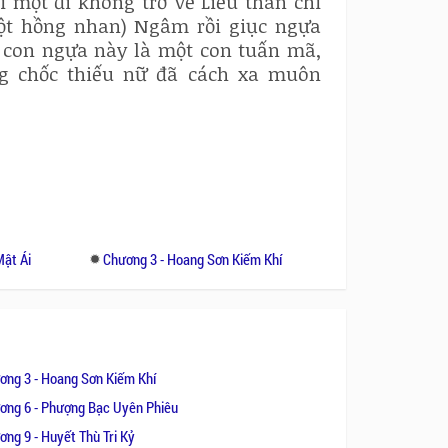
ĩ một đi không trở về Liều thân chỉ
ột hồng nhan) Ngâm rồi giục ngựa
 con ngựa này là một con tuấn mã,
ng chốc thiếu nữ đã cách xa muôn
Mật Ái
Chương 3 - Hoang Sơn Kiếm Khí
ơng 3 - Hoang Sơn Kiếm Khí
ơng 6 - Phượng Bạc Uyên Phiêu
ơng 9 - Huyết Thù Tri Kỷ