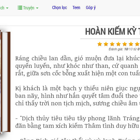
Chọn lọc
Teen
Góp ý
ách
Truyện
HOÀN KIẾM KỲ 
Đánh giá:
10
/
10
từ
0
Ráng chiều lan dần, gió muộn đưa lại khú
quyến luyến, như khóc như than, cứ quanh q
rắt, giữa sơn cốc bỗng xuất hiện một con tu
Kị khách là một bạch y thiếu niên giục n
ban nãy, hình như hắn quyết tâm đuổi theo 
chỉ thấy trời non tịch mịch, sương chiều âm
- "Dịch thủy tiêu tiêu tây phong lãnh Trán
đãn bằng tam xích kiếm Thâm tình duy hữu 