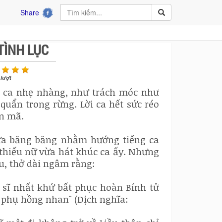
Share
TÌNH LỤC
lượt
c ca nhẹ nhàng, như trách móc như
uẩn trong rừng. Lời ca hết sức réo
ấn mã.
gựa băng băng nhằm hướng tiếng ca
thiếu nữ vừa hát khúc ca ấy. Nhưng
 u, thở dài ngâm rằng:
g sĩ nhất khứ bất phục hoàn Bính tử
phụ hồng nhan" (Dịch nghĩa: