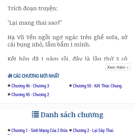
Trích đoạn truyện:
"Lại mang thai sao?"
Hạ Vũ Yến ngồi ngơ ngác trên ghế sofa, sờ
cái bụng nhỏ, lẩm bẩm 1 mình.
Kết hôn đã 1 năm rồi, đây là lần thứ 3 cô
mang thai.
Xem thêm »
CÁC CHƯƠNG MỚI NHẤT
2 đứa con trước, cô vị chồng của mình_Lục
Chương 46 - Chương 3
Chương 55 - Kết Thúc Chung.
Nghệ Văn ép buộc cô phá thai bằng cách tàn
nhẫn nhất.
Chương 45 - Chương 2
Hạ Vũ Yến cười đau khổ 1 tiếng, nhìn vào
Danh sách chương
giấy thoả thuận ly hôn đã ký trên bàn trà,
ánh mắt cô trở nên kiên định.
Chương 1 - Sinh Mạng Của 2 Đứa
Chương 2 - Lại Sảy Thai.