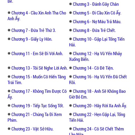
Bé.
Đứa con này chắc sẽ là cơ hội cuối cùng của
Chương 3 - Đánh Gãy Chân
cô ấy rồi. Nếu mất đi đứa con này nữa thì
Chương 4 - Cầu Xin Anh Tha Cho
Chương 5 - Đi Cầu Xin Cô Ấy.
kiếp này có thể cô sẽ mất đi tư cách làm mẹ.
Anh Ấy.
Chương 6 - Nợ Máu Trả Máu.
Chương 7 - Đứa Trẻ Thứ 3.
Chương 8 - Đứa Trẻ Chết.
Cô phải bảo vệ nó, dù cho cô sẽ phải trả
bằng mọi giá....
Chương 9 - Giấy Ly Hôn.
Chương 10 - Gặp Lại Tống Tiến
Hải.
Cô sẽ bảo vệ bằng cách nào? Mời tiếp tục đọc
Chương 11 - Em Sẽ Đi Với Anh.
Chương 12 - Hạ Vũ Yến Nhảy
Xuống Biển.
truyện ngôn tình mới của tác giả Thắm Lê.
Chương 13 - Tôi Sẽ Nghe Lời Anh.
Chương 14 - Cô Đê Tiện.
Chương 15 - Muốn Cô Hiến Tăng
Chương 16 - Hạ Vũ Yến Đã Chết
Trái Tim.
Rồi.
Chương 17 - Không Tìm Được Cô
Chương 18 - Anh Sẽ Không Bao
Ấy.
Giờ Bỏ Em.
Chương 19 - Tiếp Tục Sống Tốt.
Chương 20 - Hãy Rời Xa Anh Ấy.
Chương 21 - Chúng Ta Đi Xem
Chương 22 - Hẹn Gặp Lại, Tống
Phim.
Tiến Hải.
Chương 23 - Vật Sở Hữu.
Chương 24 - Cô Sẽ Chết Thêm
Lần Nữa.