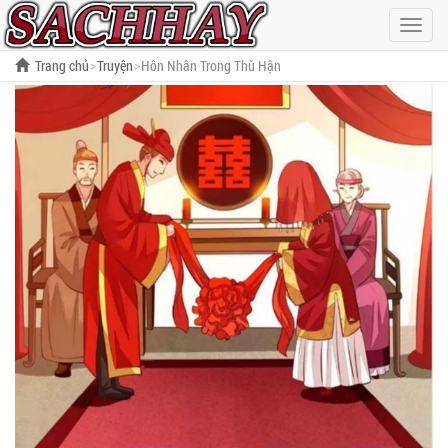
Hiện
menu
Trang chủ
Truyện
Hôn Nhân Trong Thù Hận