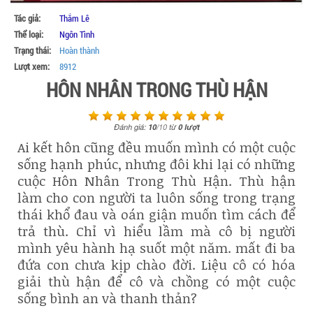
Tác giả:
Thắm Lê
Thể loại:
Ngôn Tình
Trạng thái:
Hoàn thành
Lượt xem:
8912
HÔN NHÂN TRONG THÙ HẬN
Đánh giá:
10
/
10
từ
0
lượt
Ai kết hôn cũng đều muốn mình có một cuộc
sống hạnh phúc, nhưng đôi khi lại có những
cuộc Hôn Nhân Trong Thù Hận. Thù hận
làm cho con người ta luôn sống trong trạng
thái khổ đau và oán giận muốn tìm cách để
trả thù. Chỉ vì hiểu lầm mà cô bị người
mình yêu hành hạ suốt một năm. mất đi ba
đứa con chưa kịp chào đời. Liệu cô có hóa
giải thù hận để cô và chồng có một cuộc
sống bình an và thanh thản?