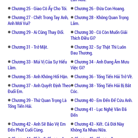
Chương 25 - Giao Cô Ấy Cho Tôi.
Chương 26 - Đứa Con Hoang.
Chương 27 - Chết Trong Tay Anh,
Chương 28 - Không Quan Trọng
Anh Mới Vui?
Lắm.
Chương 29 - Ai Cũng Thay Đổi.
Chương 30 - Cô Còn Muốn Giải
Thích Điều Gì?
Chương 31 - Trở Mặt.
Chương 32 - Sự Thật Thì Luôn
Đau Thương.
Chương 33 - Mùi Vị Của Sự Hiểu
Chương 34 - Anh Đang Âm Mưu
Lầm.
Việc Gì?
Chương 35 - Anh Không Hối Hận.
Chương 36 - Tống Tiến Hải Trở Về.
Chương 37 - Anh Quyết Định Theo
Chương 38 - Tống Tiến Hải Bị Bắt
Đuổi Em.
Cóc.
Chương 39 - Thứ Quan Trọng Là
Chương 40 - Em Đến Để Cứu Anh.
Tống Tiến Hải.
Chương 41 - Lục Nghệ Văn Đã
Đến
Chương 42 - Anh Sẽ Bảo Vệ Em
Chương 43 - Kết. Cả Đời Này
Đến Phút Cuối Cùng.
Không Xa Nhau Nữa.