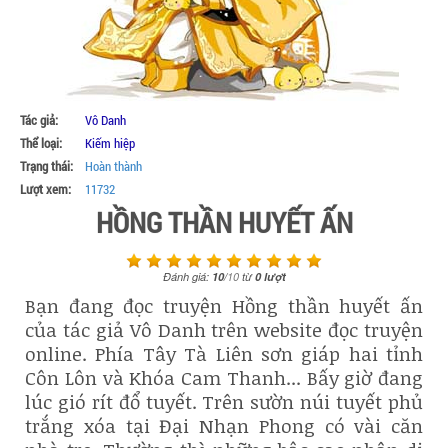
Tác giả:
Vô Danh
Thể loại:
Kiếm hiệp
Trạng thái:
Hoàn thành
Lượt xem:
11732
HỒNG THẦN HUYẾT ẤN
Đánh giá:
10
/
10
từ
0
lượt
Bạn đang đọc truyện Hồng thần huyết ấn
của tác giả Vô Danh trên website đọc truyện
online. Phía Tây Tà Liên sơn giáp hai tỉnh
Côn Lôn và Khóa Cam Thanh... Bấy giờ đang
lúc gió rít đổ tuyết. Trên sườn núi tuyết phủ
trắng xóa tại Đại Nhạn Phong có vài căn