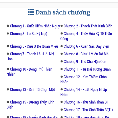
Danh sách chương
Chương 1 - Xuất Hiểm Nhập Nguy
Chương 2 - Thạch Thất Kinh Biến
Chương 3 - Lư Sa Kỳ Ngộ
Chương 4 - Thủy Hỏa Ký Tế Thần
Công
Chương 5 - Cửu U Đế Quân Miếu
Chương 6 - Xuân Sắc Đầy Viện
Chương 7 - Thanh Lâu Hái Nhị
Chương 8 - Cửu U Miếu Đổ Máu
Hoa
Chương 9 - Thù Cha Hận Con
Chương 10 - Động Phủ Thiên
Chương 11 - Tứ Đại Tướng Quân
Nhiên
Chương 12 - Kim Thiềm Chân
Nhân
Chương 13 - Sinh Tử Chọn Một
Chương 14 - Xuất Nguy Nhập
Hiểm
Chương 15 - Đường Thủy Kinh
Chương 16 - Thư Sinh Thần Bí
Biến
Chương 17 - Thư Sinh Thần Bí(Tt)
Chương 18 - Tuyển Minh Đại Hội
Chương 19 - Liên Hoàn Độc Kế