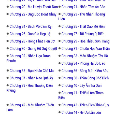
Chương 20 - Ma Huyệt Thoát Nạn
Chương 21 - Nhân Tâm Ác Báo
Chương 22 - Ong Độc Đoạt Nhụy
Chương 23 - Thù Nhân Thoáng
Hiện
Chương 24 - Bách Vô Cấm Kỵ
Chương 25 - Thất Xảo Mê Hồn
Chương 26 - Oan Gia Hẹp Lộ
Chương 27 - Tái Phùng Dị Biến
Chương 28 - Hồng Phát Tiên Cơ
Chương 29 - Hỏa Thiêu Sơn Trang
Chương 30 - Giang Hồ Quỷ Quyệt
Chương 31 - Chuốc Họa Vào Thân
Chương 32 - Nhân Họa Được
Chương 33 - Máu Nhuộm Tây Hồ
Phước
Chương 34 - Phóng Hạ Đồ Đao
Chương 35 - Đạo Nhân Chế Ma
Chương 36 - Bỗng Mất Kiếm Báu
Chương 37 - Nhân Nào Quả Ấy
Chương 38 - Thần Công Chế Địch
Chương 39 - Hòa Thượng Điên
Chương 40 - Lấy Ân Trả Oán
Khùng
Chương 41 - Thiếu Lâm Thảm
Biến
Chương 42 - Máu Nhuộm Thiếu
Chương 43 - Thiên Diện Thần Quy
Lâm
Chương 44 - Hỷ Ưu Lẫn Lộn