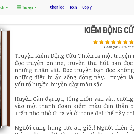
Chọn lọc
Teen
Góp ý
ách
Truyện
KIẾM ĐỘNG CỬ
Đánh giá:
10
/
10
từ
0
Truyện Kiếm Động Cửu Thiên là một truyện m
đọc truyện online, truyện thu hút bạn đọc
những nhân vật. Đọc truyện bạn đọc không 
những điều bí ẩn sống động này. Truyện là 
yếu tố huyền huyễn đầy màu sắc.
Huyền Càn đại lục, tông môn san sát, cường
vào một thanh đoạn kiếm màu đen thần bí
Trấn nho nhỏ đi ra và ở trong đại thế này c
Người cùng hung cực ác, giết! Người chèn ép