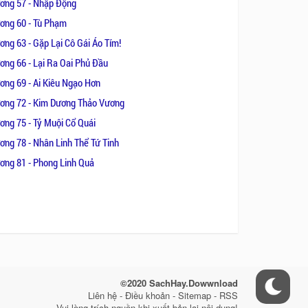
ơng 57 - Nhập Động
ơng 60 - Tù Phạm
ơng 63 - Gặp Lại Cô Gái Áo Tím!
ơng 66 - Lại Ra Oai Phủ Đầu
ơng 69 - Ai Kiêu Ngạo Hơn
ơng 72 - Kim Dương Thảo Vương
ơng 75 - Tỷ Muội Cổ Quái
ơng 78 - Nhân Linh Thể Tứ Tinh
ơng 81 - Phong Linh Quả
©2020 SachHay.Dowwnload
Liên hệ - Điều khoản - Sitemap - RSS
Vui lòng trích nguồn khi xuất bản lại nội dung!