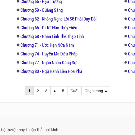
Chương 56 - Hậu Trường
Chư
Chương 59 - Quầng Sáng
Chư
Chương 62 - Không Nghe Lời Sẽ Phải Dạy Dỗ!
Chư
Chương 65 - Đi Tới Hắc Thủy Điện
Chư
Chương 68 - Nhân Linh Thể Thập Tinh
Chư
Chương 71 - Ước Hẹn Nửa Năm
Chư
Chương 74 - Huyền Ma Diệu Pháp
Chư
Chương 77 - Ngân Nhân Đáng Sợ
Chư
Chương 80 - Ngũ Hành Liên Hoa Phá
Chư
1
2
3
4
5
Cuối
Chọn trang
bộ truyện hay thuộc thể loại kinh