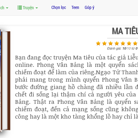
Chọn lọc
Teen
Góp ý
ách
Truyện
MA TIÊ
Đánh giá:
10
/
10
từ
0
Bạn đang đọc truyện Ma tiêu của tác giả Liễ
online. Phong Vân Bảng là một quyển sá
chiếm đoạt để làm của riêng.Ngạo Tử Thanh 
phải mang trong mình quyển Phong Vân B
bước đường giang hồ chàng đã nhiều lần 
chết đi sống lại thậm chí cả người yêu củ
Bảng. Thật ra Phong Vân Bảng là quyển 
chiếm đoạt, đến cả mạng sống cũng không 
công hay là một kho tàng khổng lồ hay chỉ là