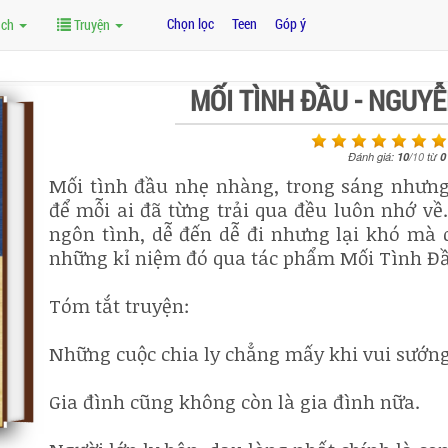
Chọn lọc
Teen
Góp ý
ách
Truyện
MỐI TÌNH ĐẦU - NGUY
Đánh giá:
10
/
10
từ
0
Mối tình đầu nhẹ nhàng, trong sáng nhưng
để mỗi ai đã từng trải qua đều luôn nhớ v
ngôn tình, dễ đến dễ đi nhưng lại khó mà 
những kỉ niệm đó qua tác phẩm Mối Tình Đ
Tóm tắt truyện:
Những cuộc chia ly chẳng mấy khi vui sướng
Gia đình cũng không còn là gia đình nữa.