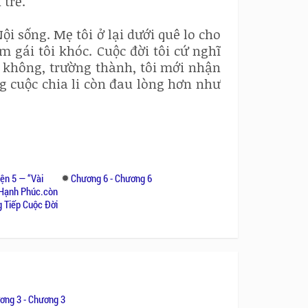
 trẻ.
ội sống. Mẹ tôi ở lại dưới quê lo cho
em gái tôi khóc. Cuộc đời tôi cứ nghĩ
g không, trường thành, tôi mới nhận
g cuộc chia li còn đau lòng hơn như
ện 5 — “Vài
Chương 6 - Chương 6
 Hạnh Phúc.còn
 Tiếp Cuộc Đời
ơng 3 - Chương 3