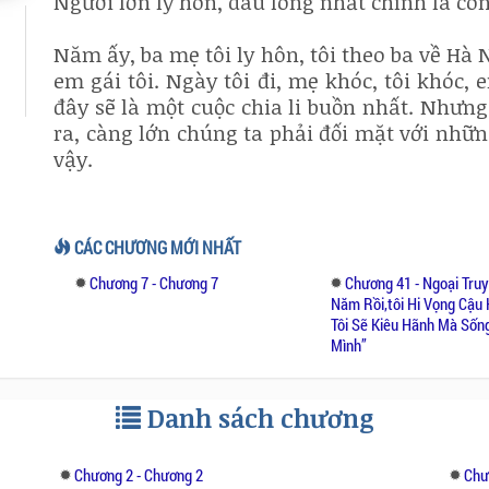
Người lớn ly hôn, dau lòng nhất chính là con
Năm ấy, ba mẹ tôi ly hôn, tôi theo ba về Hà N
em gái tôi. Ngày tôi đi, mẹ khóc, tôi khóc, 
đây sẽ là một cuộc chia li buồn nhất. Nhưn
ra, càng lớn chúng ta phải đối mặt với nhữn
vậy.
CÁC CHƯƠNG MỚI NHẤT
Chương 7 - Chương 7
Chương 41 - Ngoại Truy
Năm Rồi,tôi Hi Vọng Cậu
Tôi Sẽ Kiêu Hãnh Mà Sống
Mình”
Danh sách chương
Chương 2 - Chương 2
Chư