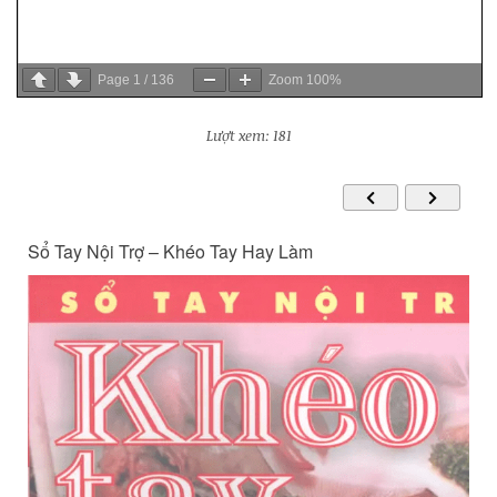
Page
1
/
136
Zoom
100%
Lượt xem: 181
Sổ Tay Nội Trợ – Khéo Tay Hay Làm