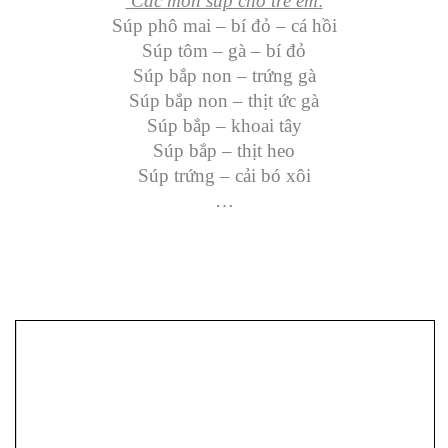
Các món súp cho trẻ em
:
Súp phô mai – bí đỏ – cá hồi
Súp tôm – gà – bí đỏ
Súp bắp non – trứng gà
Súp bắp non – thịt ức gà
Súp bắp – khoai tây
Súp bắp – thịt heo
Súp trứng – cải bó xôi
…