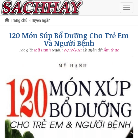
Hiện
menu
Trang chủ
Truyện ngắn
120 Món Súp Bổ Dưỡng Cho Trẻ Em Và Người Bệnh
120 Món Súp Bổ Dưỡng Cho Trẻ Em
Và Người Bệnh
Tác giả:
Mỹ Hạnh
Ngày:
27/12/2021
Chuyên đề:
Ẩm thực