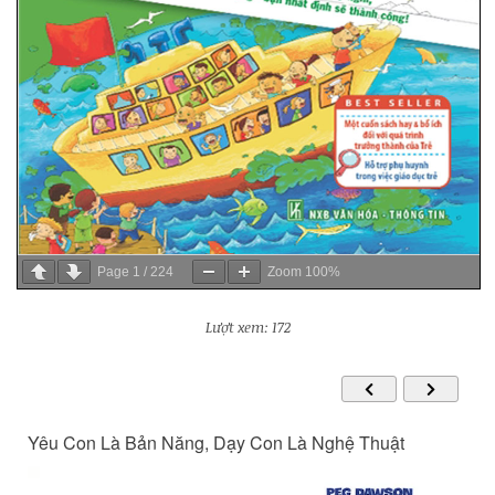
Page
1
/
224
Zoom
100%
Lượt xem: 172
Yêu Con Là Bản Năng, Dạy Con Là Nghệ Thuật