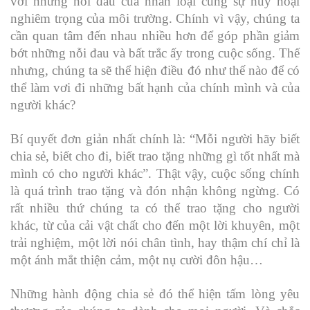
với những nỗi đau của nhân loại cùng sự hủy hoại
nghiêm trọng của môi trường. Chính vì vậy, chúng ta
cần quan tâm đến nhau nhiều hơn để góp phần giảm
bớt những nỗi đau và bất trắc ấy trong cuộc sống. Thế
nhưng, chúng ta sẽ thể hiện điều đó như thế nào để có
thể làm vơi đi những bất hạnh của chính mình và của
người khác?
Bí quyết đơn giản nhất chính là: “Mỗi người hãy biết
chia sẻ, biết cho đi, biết trao tặng những gì tốt nhất mà
mình có cho người khác”. Thật vậy, cuộc sống chính
là quá trình trao tặng và đón nhận không ngừng. Có
rất nhiều thứ chúng ta có thể trao tặng cho người
khác, từ của cải vật chất cho đến một lời khuyên, một
trải nghiệm, một lời nói chân tình, hay thậm chí chỉ là
một ánh mắt thiện cảm, một nụ cười đôn hậu…
Những hành động chia sẻ đó thể hiện tấm lòng yêu