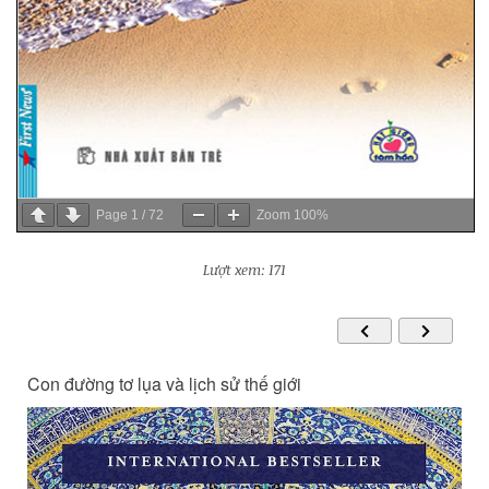
Page
1
/
72
Zoom
100%
Lượt xem: 171
Con đường tơ lụa và lịch sử thế giới