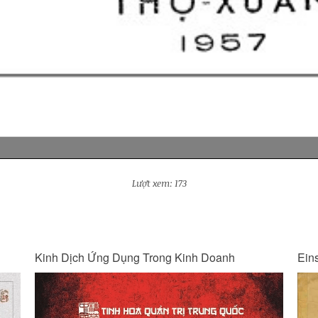
Lượt xem: 173
Einstein và Vũ Trụ
Bên