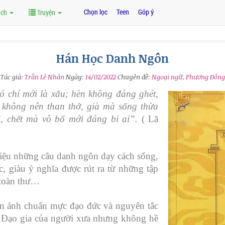
Chọn lọc
Teen
Góp ý
ách
Truyện
Hán Học Danh Ngôn
Tác giả:
Trần Lê Nhân
Ngày:
14/02/2022
Chuyên đề:
Ngoại ngữ, Phương Đông
 chí mới là xấu; hèn không đáng ghét,
 không nên than thở, già mà sống thừa
i, chết mà vô bổ mới đáng bi ai”.
( Lã
hiệu những câu danh ngôn dạy cách sống,
, giàu ý nghĩa được rút ra từ những tập
 toàn thư…
n ánh chuẩn mực đạo đức và nguyên tắc
à Đạo gia của người xưa nhưng không hề