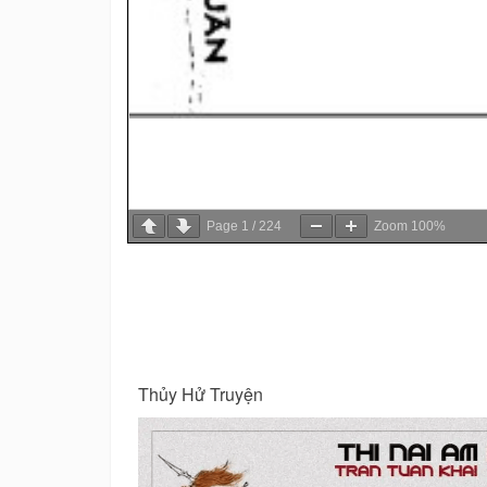
Page
1
/
224
Zoom
100%
Kinh Dịch Ứng Dụng Trong Kinh Doanh