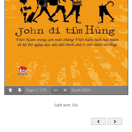
Page
1
/
175
Zoom
100%
Lượt xem: 156