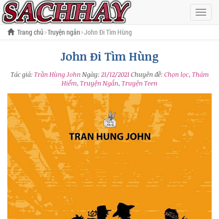
Hiện
menu
Trang chủ
Truyện ngắn
John Đi Tìm Hùng
John Đi Tìm Hùng
Tác giả:
Trần Hùng John
Ngày:
21/12/2021
Chuyên đề:
Chọn lọc, Thám
Hiểm, Truyện Ngắn, Truyện Teen