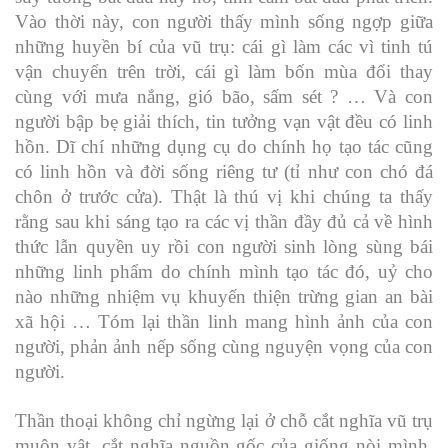
Vào thời này, con người thấy mình sống ngợp giữa
những huyền bí của vũ trụ: cái gì làm các vì tinh tú
vận chuyển trên trời, cái gì làm bốn mùa đổi thay
cùng với mưa nắng, gió bão, sấm sét ? … Và con
người bập bẹ giải thích, tin tưởng vạn vật đều có linh
hồn. Dĩ chí những dụng cụ do chính họ tạo tác cũng
có linh hồn và đời sống riêng tư (tỉ như con chó đá
chôn ở trước cửa). Thật là thú vị khi chúng ta thấy
rằng sau khi sáng tạo ra các vị thần đầy đủ cả về hình
thức lẫn quyền uy rồi con người sinh lòng sùng bái
những linh phẩm do chính mình tạo tác đó, uỷ cho
nào những nhiệm vụ khuyến thiện trừng gian an bài
xã hội … Tóm lại thần linh mang hình ảnh của con
người, phản ảnh nếp sống cùng nguyện vọng của con
người.
Thần thoại không chỉ ngừng lại ở chỗ cắt nghĩa vũ trụ
muôn vật, cắt nghĩa nguồn gốc của giống nòi mình,