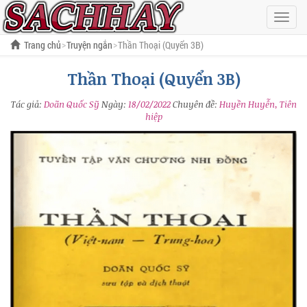
Hiện
menu
Trang chủ
Truyện ngắn
Thần Thoại (Quyển 3B)
Thần Thoại (Quyển 3B)
Tác giả:
Doãn Quốc Sỹ
Ngày:
18/02/2022
Chuyên đề:
Huyền Huyễn, Tiên
hiệp